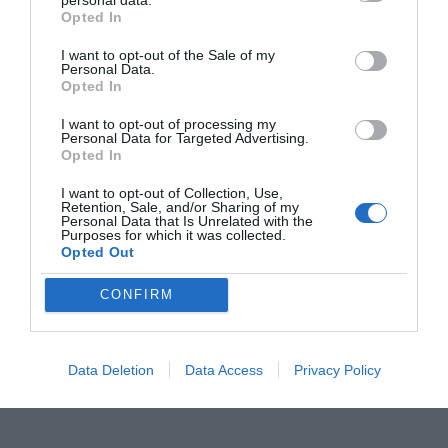
personal data.
Opted In
I want to opt-out of the Sale of my
Personal Data.
Opted In
I want to opt-out of processing my
Personal Data for Targeted Advertising.
Opted In
"Hi ha massa
Elèctriques de
Som Energia
I want to opt-out of Collection, Use,
desconnexió entre
butxaca
preveu arrib
Retention, Sale, and/or Sharing of my
Personal Data that Is Unrelated with the
la producció i el
60.000 clien
Purposes for which it was collected.
consum"
Opted Out
CONFIRM
Data Deletion
Data Access
Privacy Policy