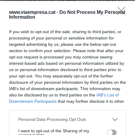
compta amb més de
38.000 socis repartits per
tota Espanya
i supera els 57.000 contractes de
www.viaempresa.cat -
Do Not Process My Personal
llum verda (cada persona sòcia pot tenir més d'un
Information
contracte).
If you wish to opt-out of the sale, sharing to third parties, or
processing of your personal or sensitive information for
targeted advertising by us, please use the below opt-out
Afegir
VIA Empresa
com a font preferida de
section to confirm your selection. Please note that after your
Google de forma gratuïta
opt-out request is processed you may continue seeing
Estigues informat amb les últimes notícies d'actualitat
ACTIVAR ARA
interest-based ads based on personal information utilized by
us or personal information disclosed to third parties prior to
your opt-out. You may separately opt-out of the further
disclosure of your personal information by third parties on the
IAB’s list of downstream participants. This information may
also be disclosed by us to third parties on the
IAB’s List of
Downstream Participants
that may further disclose it to other
third parties.
Personal Data Processing Opt Outs
RELACIONADES
I want to opt-out of the Sharing of my