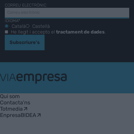
CORREU ELECTRÒNIC
IDIOMA*
Català
Castellà
He llegit i accepto el
tractament de dades
.
Subscriure's
VIA
Empresa
Qui som
Contacta'ns
Totmedia
EnpresaBIDEA