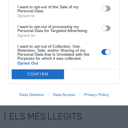
I want to opt-out of the Sale of my
Personal Data.
Opted In
I want to opt-out of processing my
Personal Data for Targeted Advertising.
Sorli aixeca un
Sorli inverteix 7
Sorli obre d
Opted In
supermercat i un
milions d’euros en
noves botig
centre de salut a
la compra de nou
Barcelona i
I want to opt-out of Collection, Use,
Retention, Sale, and/or Sharing of my
Sitges
locals
Sabadell
Personal Data that Is Unrelated with the
Purposes for which it was collected.
Opted Out
CONFIRM
Data Deletion
Data Access
Privacy Policy
ELS MÉS LLEGITS