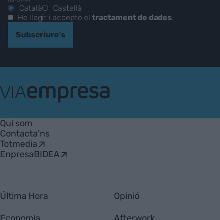
Català
Castellà
He llegit i accepto el
tractament de dades
.
Subscriure's
VIA
Empresa
Qui som
Contacta'ns
Totmedia
EnpresaBIDEA
Última Hora
Opinió
Economia
Afterwork