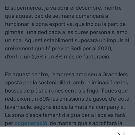
El supermercat ja va obrir el desembre, mentre
que aquest cap de setmana començarà a
funcionar la zona esportiva, que inclou la part de
gimnàs i una dedicada a les cures personals, amb
un spa. Aquest establiment suposarà un impuls al
creixement que té previst Sorli per al 2020,
d'entre un 2,5% i un 3% més de facturació.
En aquest centre, l'empresa amb seu a Granollers
aposta per la sostenibilitat, amb l'eliminació de les
bosses de plàstic i unes centrals frigorífiques que
redueixen un 80% les emissions de gasos d'efecte
hivernacle, segons indica la mateixa companyia.
La zona d'escalfament d'aigua per a l'spa es farà
per
cogeneració
, de manera que s'aprofitarà la
calor que s'extraurà dels murals de refrigerat o