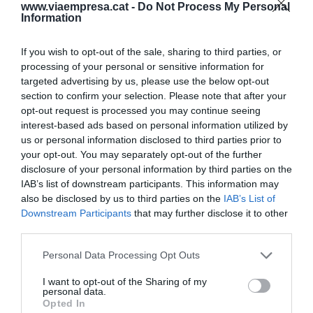
www.viaempresa.cat -
Do Not Process My Personal
del supermercat.
Information
If you wish to opt-out of the sale, sharing to third parties, or
Afegir
VIA Empresa
com a font preferida de
processing of your personal or sensitive information for
Google de forma gratuïta
targeted advertising by us, please use the below opt-out
Estigues informat amb les últimes notícies d'actualitat
section to confirm your selection. Please note that after your
ACTIVAR ARA
opt-out request is processed you may continue seeing
interest-based ads based on personal information utilized by
us or personal information disclosed to third parties prior to
your opt-out. You may separately opt-out of the further
disclosure of your personal information by third parties on the
IAB’s list of downstream participants. This information may
also be disclosed by us to third parties on the
IAB’s List of
Downstream Participants
that may further disclose it to other
third parties.
RELACIONADES
Personal Data Processing Opt Outs
I want to opt-out of the Sharing of my
personal data.
Opted In