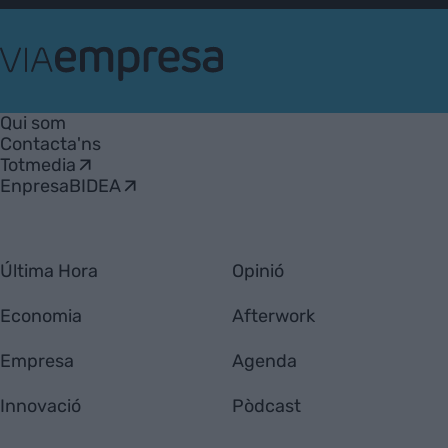
VIA
Empresa
Qui som
Contacta'ns
Totmedia
EnpresaBIDEA
Última Hora
Opinió
Economia
Afterwork
Empresa
Agenda
Innovació
Pòdcast