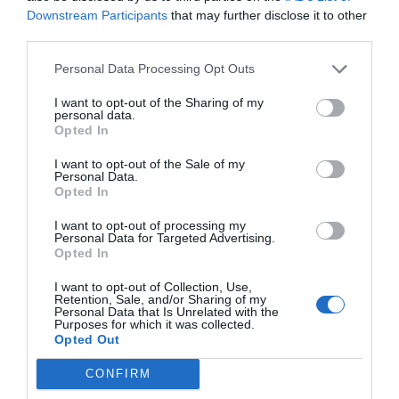
programa de prospecció de
Downstream Participants
that may further disclose it to other
third parties.
mercat de Barcelona Activa
al MWC 2019
Personal Data Processing Opt Outs
I want to opt-out of the Sharing of my
personal data.
D’una altra banda, el proper mes de febrer,
Opted In
coincidint amb el Mobile World Congress 2019, una
I want to opt-out of the Sale of my
de les startups de Fukuoka vindrà a Barcelona a
Personal Data.
Opted In
participar en el programa de prospecció de
mercat de Barcelona Activa. La companyia
I want to opt-out of processing my
Personal Data for Targeted Advertising.
escollida participarà, per tant, dins del marc ja
Opted In
consolidat del 4YFN, un referent mundial quant a
I want to opt-out of Collection, Use,
la utilització del mòbil i la tecnologia per a
Retention, Sale, and/or Sharing of my
Personal Data that Is Unrelated with the
l’expansió i creixement dels negocis.
Purposes for which it was collected.
Opted Out
CONFIRM
Afegir
VIA Empresa
com a font preferida de