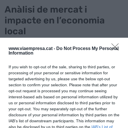
Anàlisi de mercat i
impacte en l’economia
local
A partir d’aquest programa d’intercanvi, es
www.viaempresa.cat -
Do Not Process My Personal
preveu una fluïdesa entre les relacions
Information
empresarials que afavorirà les dues economies, ja
If you wish to opt-out of the sale, sharing to third parties, or
que les empreses locals de cada ciutat obtindran
processing of your personal or sensitive information for
una prospecció del mercat i un estudi exhaustiu
targeted advertising by us, please use the below opt-out
del seu sector abans d’implantar els seus serveis
section to confirm your selection. Please note that after your
a l’estranger.
opt-out request is processed you may continue seeing
interest-based ads based on personal information utilized by
us or personal information disclosed to third parties prior to
Una de les startups de
your opt-out. You may separately opt-out of the further
disclosure of your personal information by third parties on the
Fukuoka participarà el
IAB’s list of downstream participants. This information may
also be disclosed by us to third parties on the
IAB’s List of