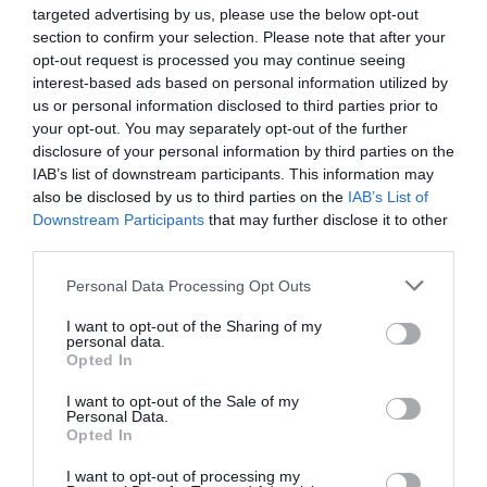
targeted advertising by us, please use the below opt-out
setmanals a través de
newsletters.
"Vam pensar
section to confirm your selection. Please note that after your
que estaria bé deixar de rebre
newsletters
de
opt-out request is processed you may continue seeing
interest-based ads based on personal information utilized by
calcetes, de pantalons i altres coses i rebre allò
us or personal information disclosed to third parties prior to
que ens interessava i que interessava els
your opt-out. You may separately opt-out of the further
motoristes", explica Rojas quan recorda els
disclosure of your personal information by third parties on the
orígens de l'empresa.
IAB’s list of downstream participants. This information may
also be disclosed by us to third parties on the
IAB’s List of
Downstream Participants
that may further disclose it to other
D'altra banda,
Motobuyers és a la vegada una
third parties.
botiga permanent
on es poden trobar les
Personal Data Processing Opt Outs
novetats de les marques de les dues rodes durant
tot l'any. De moment, tenen més de 600.000
I want to opt-out of the Sharing of my
personal data.
motoristes, majoritàriament homes d'entre 20 i 50
Opted In
anys, registrats a Espanya, Itàlia i França.
I want to opt-out of the Sale of my
Personal Data.
Opted In
Una start-up igualadina que desafia el canal
tradicional de venda
I want to opt-out of processing my