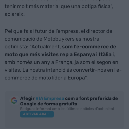
tenir molt més material que una botiga física",
aclareix.
Pel que fa al futur de l'empresa, el director de
comunicació de Motobuykers es mostra
optimista: "Actualment,
som l'e-commerce de
moto que més visites rep a Espanya i Itàlia
i,
amb només un any a França, ja som el segon en
visites. La nostra intenció és convertir-nos en l'e-
commerce de moto líder a Europa".
Afegir
VIA Empresa
com a font preferida de
Google de forma gratuïta
Estigues informat amb les últimes notícies d'actualitat
ACTIVAR ARA