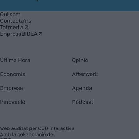
VIA
Empresa
Qui som
Contacta'ns
Totmedia
EnpresaBIDEA
Última Hora
Opinió
Economia
Afterwork
Empresa
Agenda
Innovació
Pòdcast
Web auditat per OJD interactiva
Amb la col·laboració de: