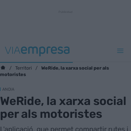
WeRide, la xarxa social per als
Territori
motoristes
ANOIA
WeRide, la xarxa social
per als motoristes
L'aplicació, que permet compartir rutes i