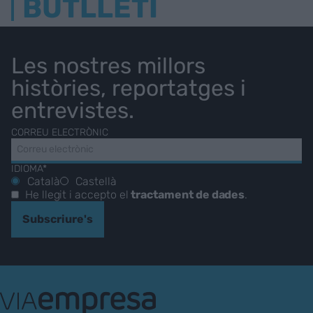
BUTLLETÍ
Les nostres millors
històries, reportatges i
entrevistes.
CORREU ELECTRÒNIC
IDIOMA*
Català
Castellà
He llegit i accepto el
tractament de dades
.
Subscriure's