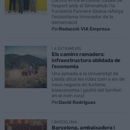
L’acord entre el clúster català de
l'esport amb el GironaHub i la
Fundació Farinera Girona reforça
l’ecosistema innovador de la
demarcació
Per
Redacció VIA Empresa
A EXTRAMURS
Els camins ramaders:
infraestructura oblidada de
l’economia
Una jornada a la Universitat de
Lleida situa les rutes com a eix de
nous negocis en turisme,
bioeconomia i gestió del territori
en el món rural
Per
David Rodríguez
BARCELONA
Barcelona, ambaixadora i