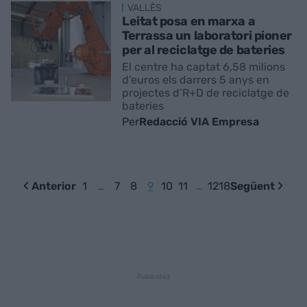
VALLÈS
Leitat posa en marxa a
Terrassa un laboratori pioner
per al reciclatge de bateries
El centre ha captat 6,58 milions
d’euros els darrers 5 anys en
projectes d’R+D de reciclatge de
bateries
Per
Redacció VIA Empresa
Anterior
1
…
7
8
9
10
11
…
1218
Següent