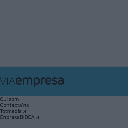
VIA
Empresa
Qui som
Contacta'ns
Totmedia
EnpresaBIDEA