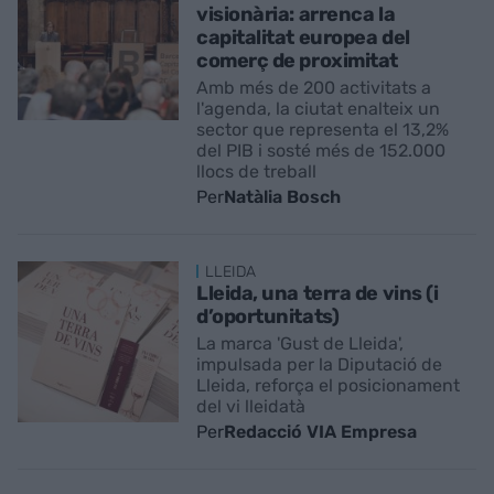
visionària: arrenca la
capitalitat europea del
comerç de proximitat
Amb més de 200 activitats a
l'agenda, la ciutat enalteix un
sector que representa el 13,2%
del PIB i sosté més de 152.000
llocs de treball
Per
Natàlia Bosch
LLEIDA
Lleida, una terra de vins (i
d’oportunitats)
La marca 'Gust de Lleida',
impulsada per la Diputació de
Lleida, reforça el posicionament
del vi lleidatà
Per
Redacció VIA Empresa