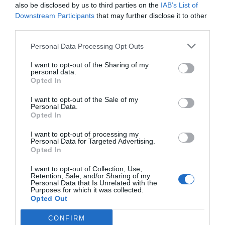
also be disclosed by us to third parties on the
IAB’s List of
Downstream Participants
that may further disclose it to other
Deu ser la mitjana.
third parties.
Personal Data Processing Opt Outs
Dijous 14 d'agost: L’home-massa d’Ortega y
I want to opt-out of the Sharing of my
personal data.
Gasset
Opted In
I want to opt-out of the Sale of my
El filòsof Ortega y Gasset (1883-1955) no va
Personal Data.
Opted In
conèixer internet però ja va descriure les
característiques de l’home-massa: un ésser
I want to opt-out of processing my
Personal Data for Targeted Advertising.
queixós, capritxós i a la vegada sumís, amb
Opted In
escassa autocrítica. Tal qual.
I want to opt-out of Collection, Use,
Retention, Sale, and/or Sharing of my
Personal Data that Is Unrelated with the
Purposes for which it was collected.
Dimecres 13 d'agost: El ritme de l'agost
Opted Out
CONFIRM
Vist a una samarreta: "Born to run, but not this