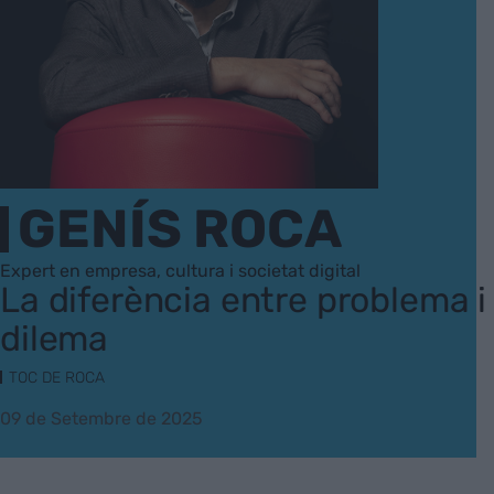
GENÍS ROCA
Expert en empresa, cultura i societat digital
La diferència entre problema i
dilema
TOC DE ROCA
09 de Setembre de 2025