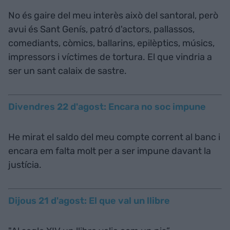
No és gaire del meu interès això del santoral, però
avui és Sant Genís, patró d'actors, pallassos,
comediants, còmics, ballarins, epilèptics, músics,
impressors i víctimes de tortura. El que vindria a
ser un sant calaix de sastre.
Divendres 22 d'agost: Encara no soc impune
He mirat el saldo del meu compte corrent al banc i
encara em falta molt per a ser impune davant la
justícia.
Dijous 21 d'agost: El que val un llibre