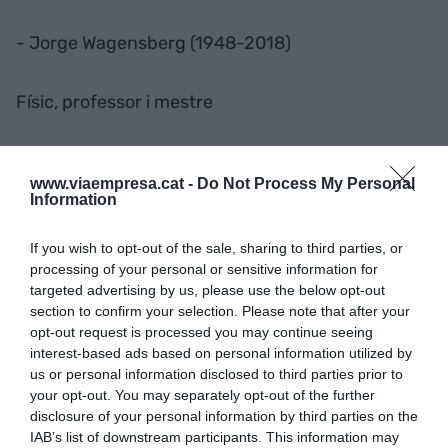
- Jorge Wagensberg (1948-2018)
Físic, professor i mestre
Dilluns 18 d'agost: La naturalesa del canvi
www.viaempresa.cat -
Do Not Process My Personal
Information
Els canvis seran més profunds del que ens
If you wish to opt-out of the sale, sharing to third parties, or
pensem, i més lents del que ens pensem.
processing of your personal or sensitive information for
targeted advertising by us, please use the below opt-out
section to confirm your selection. Please note that after your
Divendres 15 d'agost: Sembla molt però sovint
opt-out request is processed you may continue seeing
és poc
interest-based ads based on personal information utilized by
us or personal information disclosed to third parties prior to
your opt-out. You may separately opt-out of the further
Diuen que el cervell humà té trenta mil milions de
disclosure of your personal information by third parties on the
IAB’s list of downstream participants. This information may
neurones.