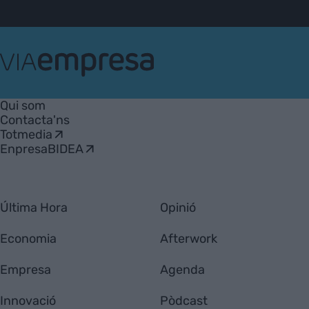
VIA
Empresa
Qui som
Contacta'ns
Totmedia
EnpresaBIDEA
Última Hora
Opinió
Economia
Afterwork
Empresa
Agenda
Innovació
Pòdcast