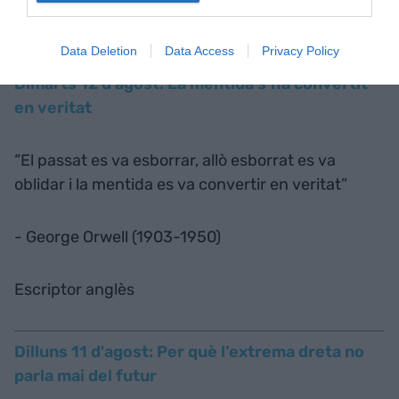
year"
Data Deletion
Data Access
Privacy Policy
Dimarts 12 d'agost: La mentida s’ha convertit
en veritat
“El passat es va esborrar, allò esborrat es va
oblidar i la mentida es va convertir en veritat”
- George Orwell (1903-1950)
Escriptor anglès
Dilluns 11 d'agost: Per què l’extrema dreta no
parla mai del futur