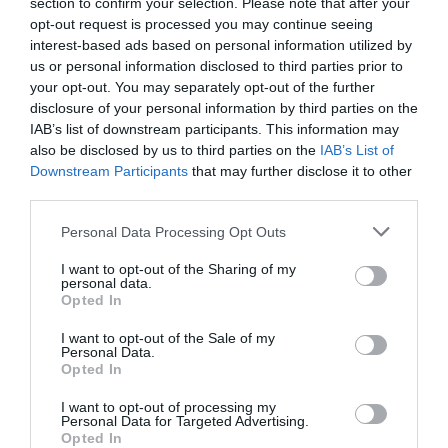
section to confirm your selection. Please note that after your
EL LLAPIS
opt-out request is processed you may continue seeing
L''annus horribilis' d'Holaluz:
interest-based ads based on personal information utilized by
d'una conversa de bar a un
us or personal information disclosed to third parties prior to
desenllaç incert
your opt-out. You may separately opt-out of the further
disclosure of your personal information by third parties on the
11 de maig de 2024
IAB’s list of downstream participants. This information may
also be disclosed by us to third parties on the
IAB’s List of
Downstream Participants
that may further disclose it to other
third parties.
EL LLAPIS
Personal Data Processing Opt Outs
I així és com el món va perdre
un altre lector
I want to opt-out of the Sharing of my
4 de maig de 2024
personal data.
Opted In
I want to opt-out of the Sale of my
Personal Data.
Opted In
I want to opt-out of processing my
EL LLAPIS
Personal Data for Targeted Advertising.
Entre canyes, peixos i...
Opted In