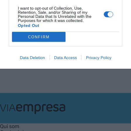
'phishing'
I want to opt-out of Collection, Use,
27 d’abril de 2024
Retention, Sale, and/or Sharing of my
Personal Data that Is Unrelated with the
Purposes for which it was collected.
Opted Out
CONFIRM
Anterior
1
2
3
4
5
6
7
…
21
Següent
Data Deletion
Data Access
Privacy Policy
VIA
Empresa
Qui som