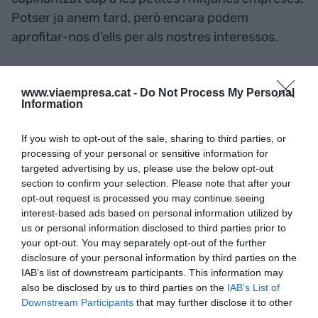
Potser ja anem tard, però encara podem
aprofitar-nos d’ells per als nostres interessos.
Creem les eines necessàries i legislem per millorar
www.viaempresa.cat -
Do Not Process My Personal
els tràmits i procediments administratius com ara
Information
simplificar la gestió dels tràmits de constitució,
amb l’impuls dels punts d’atenció a l’emprenedor
If you wish to opt-out of the sale, sharing to third parties, or
o l’ús de la declaració responsable. Necessitem
processing of your personal or sensitive information for
targeted advertising by us, please use the below opt-out
polítiques actives de foment de la creació i el
section to confirm your selection. Please note that after your
desenvolupament de projectes empresarials. No
opt-out request is processed you may continue seeing
necessitem burocràcies inútils i que res tenen a
interest-based ads based on personal information utilized by
us or personal information disclosed to third parties prior to
veure en el món professional actual. Cal
your opt-out. You may separately opt-out of the further
començar per aplicar en tots els àmbits de
disclosure of your personal information by third parties on the
regulació que afectin les empreses el principi de
IAB’s list of downstream participants. This information may
pensar primer a petita escala. Perquè no podem
also be disclosed by us to third parties on the
IAB’s List of
Downstream Participants
that may further disclose it to other
oblidar que el nostre teixit productiu està format
third parties.