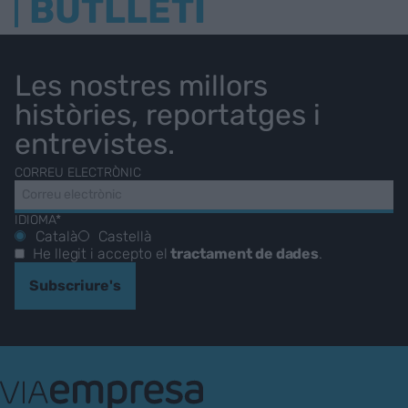
BUTLLETÍ
Les nostres millors
històries, reportatges i
entrevistes.
CORREU ELECTRÒNIC
IDIOMA*
Català
Castellà
He llegit i accepto el
tractament de dades
.
Subscriure's