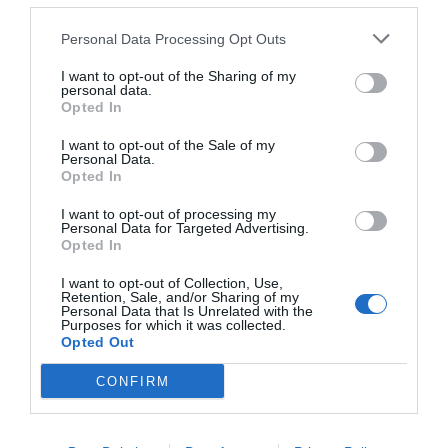
majoritàriament per microempreses, i això vol dir
que les polítiques adoptades han de realitzar-se
Personal Data Processing Opt Outs
sempre amb perspectiva de PIME.
I want to opt-out of the Sharing of my
personal data.
Opted In
"Hauríem de recuperar el
I want to opt-out of the Sale of my
Personal Data.
'seny', aquella característica
Opted In
tan nostra que demostra
I want to opt-out of processing my
Personal Data for Targeted Advertising.
que la millor manera
Opted In
d’incrementar ingressos
I want to opt-out of Collection, Use,
Retention, Sale, and/or Sharing of my
Personal Data that Is Unrelated with the
fiscals és donant suport a
Purposes for which it was collected.
Opted Out
un creixement sòlid"
CONFIRM
Per donar suport al talent emprenedor des de
tots els àmbits, necessitem, si o si, més