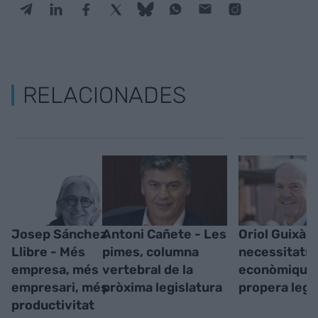
RELACIONADES
Josep Sánchez
Antoni Cañete - Les
Oriol Guixà -
Llibre - Més
pimes, columna
necessitats
empresa, més
vertebral de la
econòmiques
empresari, més
pròxima legislatura
propera legi
productivitat