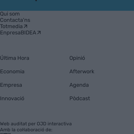
VIA
Empresa
Qui som
Contacta'ns
Totmedia
EnpresaBIDEA
Última Hora
Opinió
Economia
Afterwork
Empresa
Agenda
Innovació
Pòdcast
Web auditat per OJD interactiva
Amb la col·laboració de: