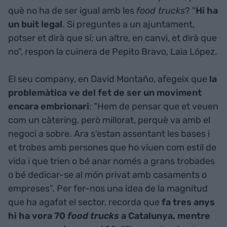
què no ha de ser igual amb les
food trucks
? "
Hi ha
un buit legal
. Si preguntes a un ajuntament,
potser et dirà que sí; un altre, en canvi, et dirà que
no", respon la cuinera de Pepito Bravo, Laia López.
El seu company, en David Montaño, afegeix que
la
problemàtica ve del fet de ser un moviment
encara embrionari
: "Hem de pensar que et veuen
com un càtering, però millorat, perquè va amb el
negoci a sobre. Ara s'estan assentant les bases i
et trobes amb persones que ho viuen com estil de
vida i que trien o bé anar només a grans trobades
o bé dedicar-se al món privat amb casaments o
empreses". Per fer-nos una idea de la magnitud
que ha agafat el sector, recorda que
fa tres anys
hi ha vora 70
food trucks
a Catalunya, mentre