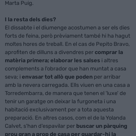
Marta Puig.
I la resta dels dies?
El dissabte i el diumenge acostumen a ser els dies
forts de feina, però prèviament també hi ha hagut
moltes hores de treball. En el cas de Pepito Bravo,
aprofiten de dilluns a divendres per
comprar la
matèria primera; elaborar les salses
i altres
complements a l'obrador que han muntat a casa
seva; i
envasar tot allò que poden
per arribar
amb la nevera carregada. Ells viuen en una casa a
Torredembarra, de manera que tenen el 'luxe' de
tenir un garatge on deixar la furgoneta i una
habitació exclusivament per a tota aquesta
preparació. En altres casos, com el de la Yolanda
Calvet, s'han d'espavilar per
buscar un pàrquing
prou gran a prop de casa per guardar-hi la