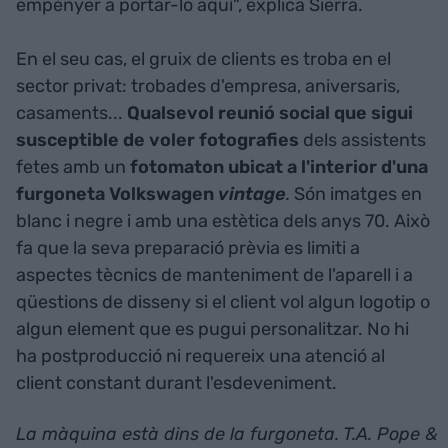
empènyer a portar-lo aquí", explica Sierra.
En el seu cas, el gruix de clients es troba en el
sector privat: trobades d'empresa, aniversaris,
casaments...
Qualsevol reunió social que sigui
susceptible de voler fotografies
dels assistents
fetes amb un
fotomaton ubicat a l'interior d'una
furgoneta Volkswagen
vintage
.
Són imatges en
blanc i negre i amb una estètica dels anys 70. Això
fa que la seva preparació prèvia es limiti a
aspectes tècnics de manteniment de l'aparell i a
qüestions de disseny si el client vol algun logotip o
algun element que es pugui personalitzar. No hi
ha postproducció ni requereix una atenció al
client constant durant l'esdeveniment.
La màquina està dins de la furgoneta. T.A. Pope &