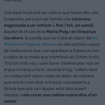
Montaño.
Una
food truck
pot ser com la que tenen ells, una
furgoneta, però pot ser també una
caravana
enganxada a un vehicle i, fins i tot, un camió
.
Aquest és el cas de la
Marta Puig i en Vincenzo
Cavallaro
, la parella que es troba al volant del
Na
Madrona PreparaLaPasta
, un dels primers casos
de restaurants que van aparèixer a Espanya com
a còpia de la moda que triomfava als Estats Units.
"Era tot molt nou i vam haver d'emmirallar-nos en
el que hi havia a fora", recorda Puig, "volíem tenir
un restaurant sobre rodes de debò, de manera
que ens en vam anar a buscar uns experts a
Girona que ens van ajudar amb tota la part
tècnica i
vam crear una cabina-cuina dins d'un
camió
".