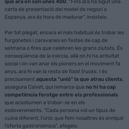
que ara en són unes 400
. "Fins ara ha sigut una
carta de presentació del model de negoci a
Espanya, ara és hora de madurar", insisteix.
Per tot plegat, encara el més habitual és trobar les
furgonetes i caravanes en festes de cap de
setmana o fires que celebren les grans ciutats. És
conseqüència de la inèrcia, allà on hi ha activitat
social i on van anar els pioners en el moviment fa
anys, ara hi van la resta de
food trucks
. I és
precisament
aquesta "unió" la que atrau clients
,
assegura Calvet, qui remarca que
no hi ha cap
competència ferotge entre els professionals
que acostumen a trobar-se en els
esdeveniments. "Cada persona vol un tipus de
cuina diferent, l'únic que fem nosaltres és enriquir
l'oferta gastronòmica", afegeix.