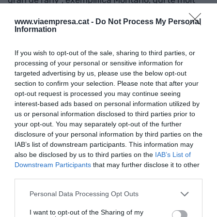
gran de l'any", exemplifica Montaño, qui té molt
clar que no repetirà. En canvi, assegura que
es
www.viaempresa.cat -
Do Not Process My Personal
poden trobar fires gratuïtes "amb molta
Information
afluència i que paguen molt la pena
", pel que
insisteix a dir que "cal mirar la difusió que té la
If you wish to opt-out of the sale, sharing to third parties, or
processing of your personal or sensitive information for
trobada i la repercussió que té per a una
food
targeted advertising by us, please use the below opt-out
truck
". "
section to confirm your selection. Please note that after your
opt-out request is processed you may continue seeing
Vestit de vermell, aquí serveixen els seus entrepans
interest-based ads based on personal information utilized by
Pepito Bravo
us or personal information disclosed to third parties prior to
your opt-out. You may separately opt-out of the further
disclosure of your personal information by third parties on the
Pagar més de 300 euros per un cap de setmana
IAB’s list of downstream participants. This information may
hauria de ser el màxim", comenta, "pagar més
also be disclosed by us to third parties on the
IAB’s List of
hauria d'estar molt justificat, perquè quan no va
Downstream Participants
that may further disclose it to other
third parties.
bé, pots perdre molts diners". I és que la pluja o
una afluència molt per sota de l'esperat poden fer
Personal Data Processing Opt Outs
que la despesa en proveïdors, mà d'obra i
I want to opt-out of the Sharing of my
desplaçaments sigui molt superior als guanys.