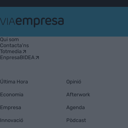
VIA
Empresa
Qui som
Contacta'ns
Totmedia
EnpresaBIDEA
Última Hora
Opinió
Economia
Afterwork
Empresa
Agenda
Innovació
Pòdcast