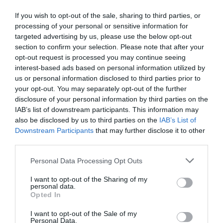
Afegir
VIA Empresa
com a font preferida de
If you wish to opt-out of the sale, sharing to third parties, or
Google de forma gratuïta
Estigues informat amb les últimes notícies d'actualitat
processing of your personal or sensitive information for
ACTIVAR ARA
targeted advertising by us, please use the below opt-out
section to confirm your selection. Please note that after your
opt-out request is processed you may continue seeing
interest-based ads based on personal information utilized by
us or personal information disclosed to third parties prior to
your opt-out. You may separately opt-out of the further
disclosure of your personal information by third parties on the
IAB’s list of downstream participants. This information may
also be disclosed by us to third parties on the
IAB’s List of
Downstream Participants
that may further disclose it to other
third parties.
ELS MÉS LLEGITS
Personal Data Processing Opt Outs
I want to opt-out of the Sharing of my
personal data.
Opted In
AVUI DESTAQUEM
I want to opt-out of the Sale of my
Personal Data.