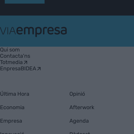
VIA
Empresa
Qui som
Contacta'ns
Totmedia
EnpresaBIDEA
Última Hora
Opinió
Economia
Afterwork
Empresa
Agenda