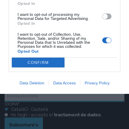
Opted In
I want to opt-out of processing my
Personal Data for Targeted Advertising.
EL NOSTRE
Opted In
BUTLLETÍ
I want to opt-out of Collection, Use,
Retention, Sale, and/or Sharing of my
Personal Data that Is Unrelated with the
Purposes for which it was collected.
Opted Out
Les nostres millors
CONFIRM
històries, reportatges i
entrevistes.
Data Deletion
Data Access
Privacy Policy
CORREU ELECTRÒNIC
IDIOMA*
Català
Castellà
He llegit i accepto el
tractament de dades
.
Subscriure's