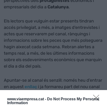
perspectives dels
protagonistes
econòmics i
empresarials del dia a
Catalunya
.
Els lectors que vulguin estar presents tindran
accés privilegiat, a més, a imatges d'entrevistes i
actes que reservarem pel canal, rànquings i
informacions sobre les peces que més polseguera
hagin aixecat cada setmana. Rebran alertes a
temps real, a més, de les últimes informacions
sobre els esdeveniments econòmics que marquin
el dia a dia del país.
Apuntar-se al canal és senzill: només heu d'entrar
en aquest
enllaç
i ja formareu part del nou canal
de la comunitat de VIA Empresa.
www.viaempresa.cat -
Do Not Process My Personal
Information