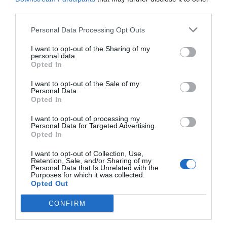
third parties.
12 d’abril de 2019
Personal Data Processing Opt Outs
I want to opt-out of the Sharing of my
personal data.
INDÚSTRIA 4.0
Opted In
Indústria 4.0 per a 'dummies':
un procés no tan costós
I want to opt-out of the Sale of my
Personal Data.
9 d’abril de 2019
Opted In
I want to opt-out of processing my
Personal Data for Targeted Advertising.
Opted In
Anterior
1
2
3
4
5
6
…
58
Següent
I want to opt-out of Collection, Use,
Retention, Sale, and/or Sharing of my
Personal Data that Is Unrelated with the
Purposes for which it was collected.
Opted Out
CONFIRM