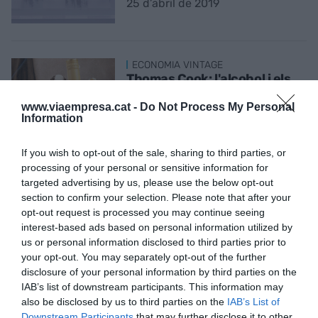
25 d’abril de 2019
ECONOMIA VINTAGE
Thomas Cook: l'alcohol i els
orígens del negoci del
turisme
www.viaempresa.cat -
Do Not Process My Personal
Information
19 d’abril de 2019
If you wish to opt-out of the sale, sharing to third parties, or
processing of your personal or sensitive information for
targeted advertising by us, please use the below opt-out
TURISME
section to confirm your selection. Please note that after your
Catalunya reclama a
opt-out request is processed you may continue seeing
Barcelona lideratge en
interest-based ads based on personal information utilized by
l'estratègia turística del país
us or personal information disclosed to third parties prior to
16 d’abril de 2019
your opt-out. You may separately opt-out of the further
disclosure of your personal information by third parties on the
IAB’s list of downstream participants. This information may
also be disclosed by us to third parties on the
IAB’s List of
ECONOMIA VINTAGE
El negoci més antic del món
Downstream Participants
that may further disclose it to other