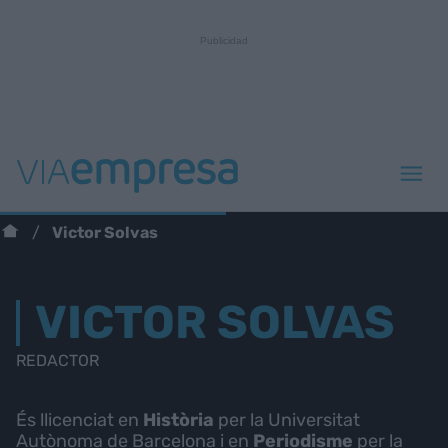
Victor Solvas
VICTOR SOLVAS
REDACTOR
És llicenciat en
Història
per la Universitat
Autònoma de Barcelona i en
Periodisme
per la