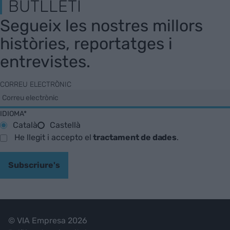
BUTLLETÍ
Segueix les nostres millors
històries, reportatges i
entrevistes.
CORREU ELECTRÒNIC
IDIOMA*
Català
Castellà
He llegit i accepto el
tractament de dades
.
Subscriure's
© VIA Empresa 2026