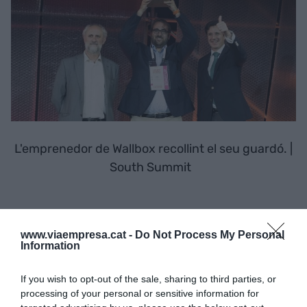
L'emprenedor de Wallbox recollint el seu guardó. |
South Summit
“Tenim la convicció que podem i devem
www.viaempresa.cat -
Do Not Process My Personal
desenvolupar un treball al llarg de tot l'any, per a
Information
agilitar en tot moment aquell valor que aporta
If you wish to opt-out of the sale, sharing to third parties, or
que els tres principals
players
de l'ecosistema
,
processing of your personal or sensitive information for
corporacions, startups i inversors, treballen de la