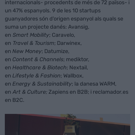
internacionals- procedents de més de 72 països- i
un 47% espanyols. 9 de les 10 startups
guanyadores són d'origen espanyol als quals se
suma un projecte danés: Avansig,
en
Smart Mobility
; Caravelo,
en
Travel & Tourism
; Darwinex,
en
New Money
; Datumize,
en
Content & Channels
; mediktor,
en
Healthcare & Biotech
; Nextail,
en
Lifestyle & Fashion
; Wallbox,
en
Energy & Sustainability
; la danesa WARM,
en
Art & Culture;
Zapiens en B2B; i reclamador.es
en B2C.