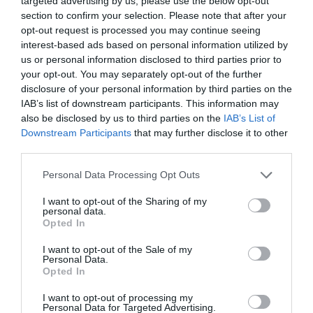
targeted advertising by us, please use the below opt-out
mà, beneficiant-se entre tots ells”, ha assenyalat
section to confirm your selection. Please note that after your
María Benjumea
, la fundadora de Spain Startup –
opt-out request is processed you may continue seeing
interest-based ads based on personal information utilized by
South Summit. A més, Benjumea ha assenyalat
us or personal information disclosed to third parties prior to
“la transformació de les corporacions i de
your opt-out. You may separately opt-out of the further
l'ecosistema suposa abordar una nova forma de
disclosure of your personal information by third parties on the
IAB’s list of downstream participants. This information may
fer les coses.
Cal canviar estructures, moure
also be disclosed by us to third parties on the
IAB’s List of
grans processos i adaptar les estratègies
per a
Downstream Participants
that may further disclose it to other
entendre's amb ens més flexibles, com són
third parties.
les startups”.
Personal Data Processing Opt Outs
I want to opt-out of the Sharing of my
personal data.
Afegir
VIA Empresa
com a font preferida de
Opted In
Google de forma gratuïta
Estigues informat amb les últimes notícies d'actualitat
I want to opt-out of the Sale of my
ACTIVAR ARA
Personal Data.
Opted In
I want to opt-out of processing my
Personal Data for Targeted Advertising.