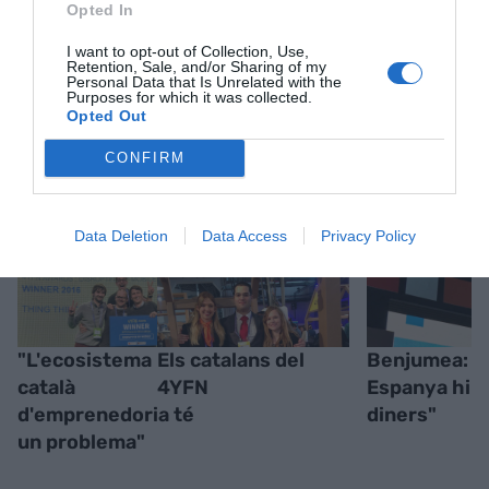
Opted In
I want to opt-out of Collection, Use,
Retention, Sale, and/or Sharing of my
Personal Data that Is Unrelated with the
Purposes for which it was collected.
Opted Out
RELACIONADES
CONFIRM
Data Deletion
Data Access
Privacy Policy
"L'ecosistema
Els catalans del
Benjumea: "
català
4YFN
Espanya hi h
d'emprenedoria té
diners"
un problema"