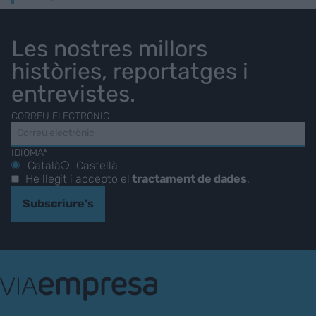
Les nostres millors
històries, reportatges i
entrevistes.
CORREU ELECTRÒNIC
IDIOMA*
Català
Castellà
He llegit i accepto el
tractament de dades
.
Subscriure's
VIA