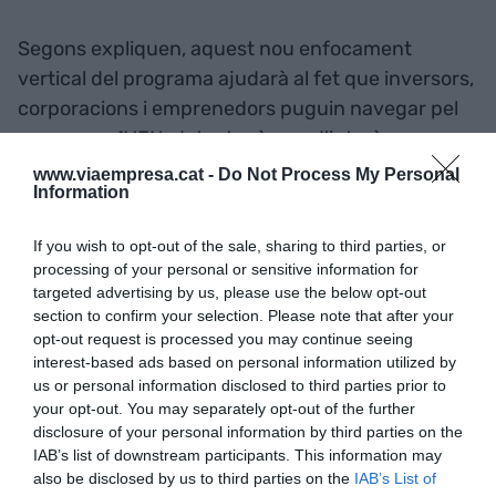
Segons expliquen, aquest nou enfocament
vertical del programa ajudarà al fet que inversors,
corporacions i emprenedors puguin navegar pel
programa 4YFN, detectar àrees d'interès
específiques i connectar amb els temes que són
www.viaempresa.cat -
Do Not Process My Personal
Information
importants per a ells. Més de 70 startups ja s'han
inscrit per exposar dins d'aquest nou
hub
, que
If you wish to opt-out of the sale, sharing to third parties, or
compta amb el suport de socis com Biocat, EIT
processing of your personal or sensitive information for
Health, Digital Attraxion, Barcelona Health Hub i
targeted advertising by us, please use the below opt-out
Acció.
section to confirm your selection. Please note that after your
opt-out request is processed you may continue seeing
interest-based ads based on personal information utilized by
us or personal information disclosed to third parties prior to
Afegir
VIA Empresa
com a font preferida de
your opt-out. You may separately opt-out of the further
Google de forma gratuïta
disclosure of your personal information by third parties on the
Estigues informat amb les últimes notícies d'actualitat
IAB’s list of downstream participants. This information may
ACTIVAR ARA
also be disclosed by us to third parties on the
IAB’s List of