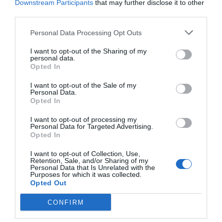
Downstream Participants
that may further disclose it to other
third parties.
Personal Data Processing Opt Outs
I want to opt-out of the Sharing of my
personal data.
Opted In
I want to opt-out of the Sale of my
RELACIONADES
Personal Data.
Opted In
I want to opt-out of processing my
Personal Data for Targeted Advertising.
Opted In
I want to opt-out of Collection, Use,
Retention, Sale, and/or Sharing of my
Personal Data that Is Unrelated with the
Purposes for which it was collected.
Opted Out
Pere Duran: "El
Primers detalls del
Dotze start
4YFN inspira a
xside,
catalanes, a
CONFIRM
emprendre"
l'esdeveniment de
de Shangai