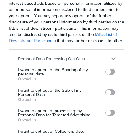
que et troba. I a mi em va trobar, el 2019, en una
interest-based ads based on personal information utilized by
expedició de 12 dies a la selva, al Congo i Gabon.
us or personal information disclosed to third parties prior to
Vaig sentir por abans de fer-la, però tenia una
your opt-out. You may separately opt-out of the further
disclosure of your personal information by third parties on the
intuïció i l’havia de seguir; al llarg de la vida he
IAB’s list of downstream participants. This information may
après a fer les coses, encara que tingui por.
also be disclosed by us to third parties on the
IAB’s List of
Downstream Participants
that may further disclose it to other
third parties.
"Com a turistes, podem
Personal Data Processing Opt Outs
contribuir al
I want to opt-out of the Sharing of my
desenvolupament d’un país,
personal data.
Opted In
de maneres en què un
I want to opt-out of the Sale of my
govern no ho pot fer"
Personal Data.
Opted In
I want to opt-out of processing my
Recordo perfectament el moment abans d’entrar
Personal Data for Targeted Advertising.
Opted In
a la selva. Un cop hi entres, ja no pots tirar enrere.
I jo que soc molt espiritual vaig, d’alguna manera,
I want to opt-out of Collection, Use,