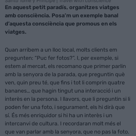
Santo Tomé y Príncipe | Travel with conscience
En aquest petit paradís, organitzes viatges
amb consciència. Posa’m un exemple banal
d’aquesta consciència que promous en els
viatges.
Quan arribem a un lloc local, molts clients em
pregunten: “Puc fer fotos?”. I, per exemple, si
estem al mercat, els recomano que primer parlin
amb la senyora de la parada, que preguntin què
ven, quin preu té, que fins i tot li comprin quatre
bananes… que hagin tingut una interacció i un
interès en la persona. I llavors, que li preguntin si li
poden fer una foto, i segurament, els hi dirà que
sí. És més enriquidor si hi ha un interès i un
intercanvi de cultura. I recordaran molt més el
que van parlar amb la senyora, que no pas la foto.