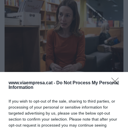
Agnès Ensesa, fundadora de Travel with conscience, a
la llibreria Altaïr | Mireia Comas
www.viaempresa.cat -
Do Not Process My Personal
Information
Per què vas decidir fundar l’agència Travel with
conscience?
If you wish to opt-out of the sale, sharing to third parties, or
processing of your personal or sensitive information for
No estava dins dels meus plans, però com passa
targeted advertising by us, please use the below opt-out
section to confirm your selection. Please note that after your
moltes vegades: el propòsit no el busques, sinó
opt-out request is processed you may continue seeing