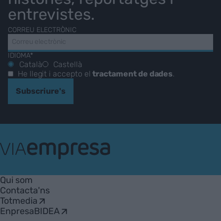
entrevistes.
CORREU ELECTRÒNIC
IDIOMA*
Català
Castellà
He llegit i accepto el
tractament de dades
.
Subscriure's
VIA
Empresa
Qui som
Contacta'ns
Totmedia
EnpresaBIDEA