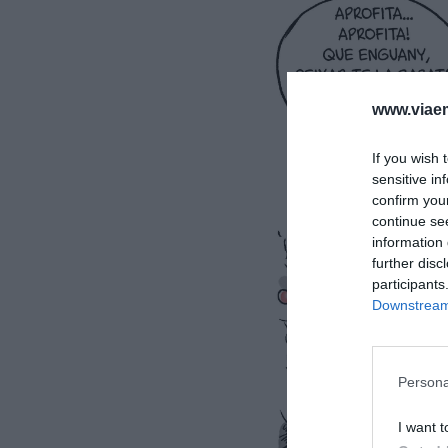
www.viaem
If you wish 
sensitive in
confirm you
continue se
information 
further disc
participants
Downstream 
Persona
I want t