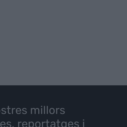
stres millors
ies, reportatges i