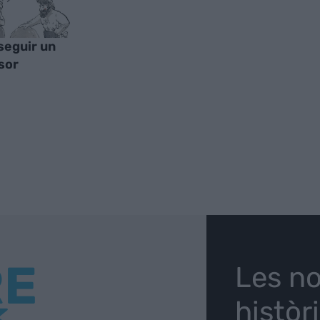
eguir un
sor
RE
Les no
històr