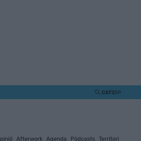
CAT
ESP
pinió
Afterwork
Agenda
Pòdcasts
Territori