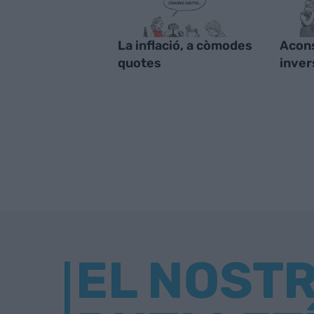
La inflació, a còmodes
Acons
quotes
inver
EL NOST