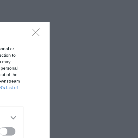
sonal or
ection to
ou may
 personal
out of the
 downstream
B’s List of