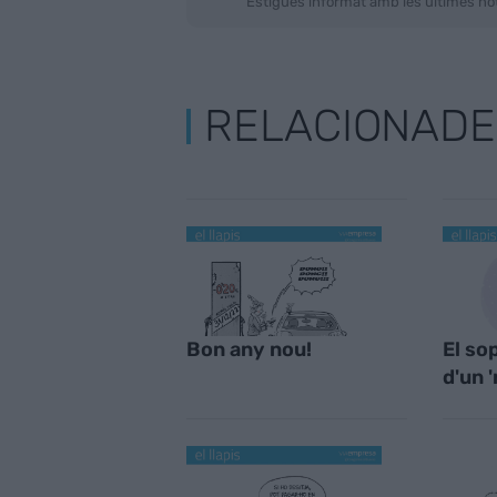
Estigues informat amb les últimes not
RELACIONADE
Bon any nou!
El so
d'un '