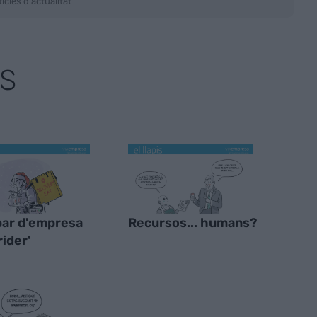
ícies d'actualitat
S
par d'empresa
Recursos... humans?
rider'