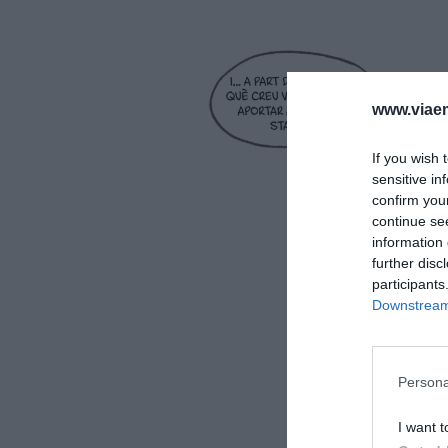
www.viaem
If you wish 
sensitive in
confirm you
continue se
information 
further disc
participants
Downstream 
Persona
I want t