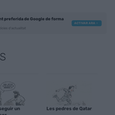
nt preferida de Google de forma
ACTIVAR ARA
ícies d'actualitat
S
eguir un
Les pedres de Qatar
sor