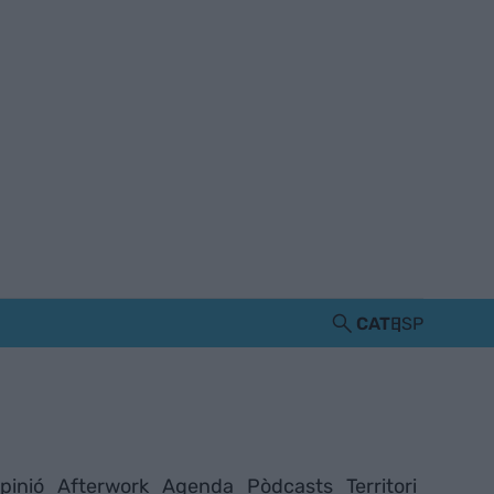
CAT
ESP
pinió
Afterwork
Agenda
Pòdcasts
Territori