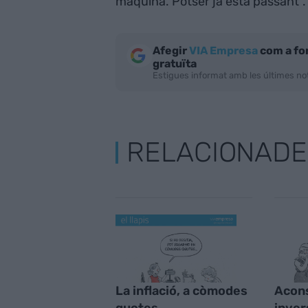
màquina. Potser ja està passant".
Afegir
VIA Empresa
com a fo
gratuïta
Estigues informat amb les últimes not
RELACIONADE
La inflació, a còmodes
Acons
quotes
inver