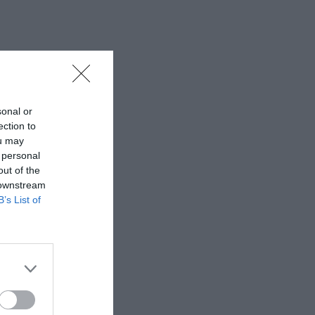
sonal or
ection to
ou may
 personal
out of the
 downstream
B’s List of