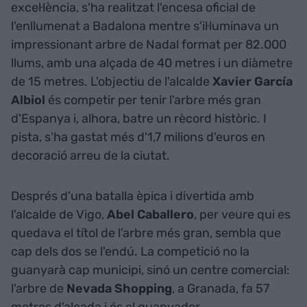
excel·lència, s'ha realitzat l'encesa oficial de
l'enllumenat a Badalona mentre s'il·luminava un
impressionant arbre de Nadal format per 82.000
llums, amb una alçada de 40 metres i un diàmetre
de 15 metres. L'objectiu de l'alcalde
Xavier García
Albiol
és competir per tenir l'arbre més gran
d'Espanya i, alhora, batre un rècord històric. I
pista, s'ha gastat més d'1,7 milions d'euros en
decoració arreu de la ciutat.
Després d'una batalla èpica i divertida amb
l'alcalde de Vigo,
Abel Caballero
, per veure qui es
quedava el títol de l'arbre més gran, sembla que
cap dels dos se l'endú. La competició no la
guanyarà cap municipi, sinó un centre comercial:
l'arbre de
Nevada Shopping
, a Granada, fa 57
metres d'alçada i és el guanyador.