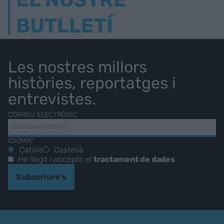
BUTLLETÍ
Les nostres millors
històries, reportatges i
entrevistes.
CORREU ELECTRÒNIC
IDIOMA*
Català
Castellà
He llegit i accepto el
tractament de dades
.
Subscriure's