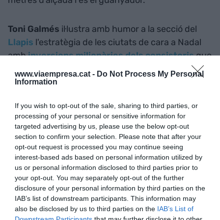
Toni Galmés
il·lustra amb humor a la secció del
Llapis
l'estratègia de les ciutats de cara a Nadal
amb
inversions milionàries dels consistoris
que
busquen captar l'atenció dels locals i els turistes
www.viaempresa.cat -
Do Not Process My Personal
per potenciar l'hostaleria i el comerç. Ara bé, una
Information
competició "intensa" que fins i tot Albiol ha
If you wish to opt-out of the sale, sharing to third parties, or
afirmat orgullós: "Ni els Rolling Stones porten
processing of your personal or sensitive information for
tants tràilers".
targeted advertising by us, please use the below opt-out
section to confirm your selection. Please note that after your
opt-out request is processed you may continue seeing
Afegir
VIA Empresa
com a font preferida de
interest-based ads based on personal information utilized by
Google de forma gratuïta
us or personal information disclosed to third parties prior to
Estigues informat amb les últimes notícies d'actualitat
your opt-out. You may separately opt-out of the further
ACTIVAR ARA
disclosure of your personal information by third parties on the
IAB’s list of downstream participants. This information may
also be disclosed by us to third parties on the
IAB’s List of
Downstream Participants
that may further disclose it to other