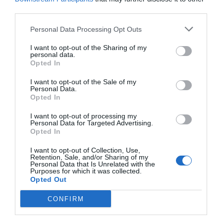
third parties.
Personal Data Processing Opt Outs
I want to opt-out of the Sharing of my
personal data.
Opted In
RELACIONADES
I want to opt-out of the Sale of my
Personal Data.
Opted In
I want to opt-out of processing my
Personal Data for Targeted Advertising.
Opted In
I want to opt-out of Collection, Use,
Retention, Sale, and/or Sharing of my
Personal Data that Is Unrelated with the
La campanya de
7 de cada 10 famílies catalanes
Purposes for which it was collected.
Opted Out
Nadal generarà
compraran joguines al
prop de 54.600
supermercat per Nadal
CONFIRM
contractes a
Catalunya, un 11,4%