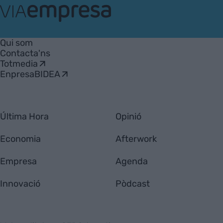
VIA
Empresa
Qui som
Contacta'ns
Totmedia
EnpresaBIDEA
Última Hora
Opinió
Economia
Afterwork
Empresa
Agenda
Innovació
Pòdcast