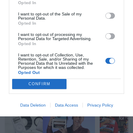
Afegir
VIA Empresa
com a font preferida de
Opted In
Google de forma gratuïta
Estigues informat amb les últimes notícies d'actualitat
I want to opt-out of the Sale of my
ACTIVAR ARA
Personal Data.
Opted In
I want to opt-out of processing my
Personal Data for Targeted Advertising.
Opted In
I want to opt-out of Collection, Use,
Retention, Sale, and/or Sharing of my
Personal Data that Is Unrelated with the
Purposes for which it was collected.
Opted Out
RELACIONADES
CONFIRM
Data Deletion
Data Access
Privacy Policy