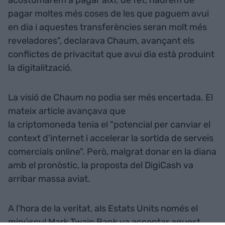
acostumarem a pagar així; de fet, haurem de
pagar moltes més coses de les que paguem avui
en dia i aquestes transferències seran molt més
reveladores", declarava Chaum, avançant els
conflictes de privacitat que avui dia està produint
la digitalització.
La visió de Chaum no podia ser més encertada. El
mateix article avançava que
la criptomoneda tenia el "potencial per canviar el
context d'internet i accelerar la sortida de serveis
comercials online". Però, malgrat donar en la diana
amb el pronòstic, la proposta del DigiCash va
arribar massa aviat.
A l'hora de la veritat, als Estats Units només el
minúscul Mark Twain Bank va acceptar aquest