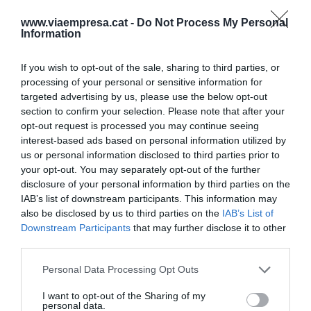
sistema que l'inhabilitava a seguir els moviments
www.viaempresa.cat -
Do Not Process My Personal
dels seus clients, i ja amb la companyia a l'UCI,
Information
el Deutsche Bank va adoptar el DigiCash pels seus
If you wish to opt-out of the sale, sharing to third parties, or
clients alemanys.
processing of your personal or sensitive information for
targeted advertising by us, please use the below opt-out
La companyia va ser incapaç de créixer en
section to confirm your selection. Please note that after your
opt-out request is processed you may continue seeing
usuaris tant per la manca d'acords amb els bancs
interest-based ads based on personal information utilized by
com per l'encara incipient desenvolupament del
us or personal information disclosed to third parties prior to
comerç electrònic. El 1999, just després de la
your opt-out. You may separately opt-out of the further
disclosure of your personal information by third parties on the
fallida de l'empresa, Chaum es lamentava d'haver
IAB’s list of downstream participants. This information may
arribat en un moment en què el comerç
also be disclosed by us to third parties on the
IAB’s List of
electrònic encara duia bolquers. Potser en
Downstream Participants
that may further disclose it to other
l'era d'Amazon, eBay i Aliexpress la història
third parties.
de DigiCash hauria estat diferent.
Personal Data Processing Opt Outs
I want to opt-out of the Sharing of my
personal data.