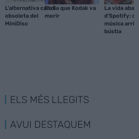
L'alternativa cara i
El dia que Kodak va
La vida aban
obsoleta del
morir
d'Spotify: qu
MiniDisc
música arriba
bústia
ELS MÉS LLEGITS
AVUI DESTAQUEM