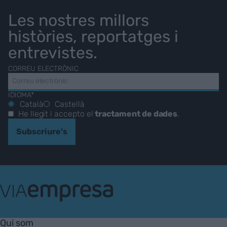
Les nostres millors
històries, reportatges i
entrevistes.
CORREU ELECTRÒNIC
IDIOMA*
Català
Castellà
He llegit i accepto el
tractament de dades
.
Subscriure's
VIA
Empresa
Qui som