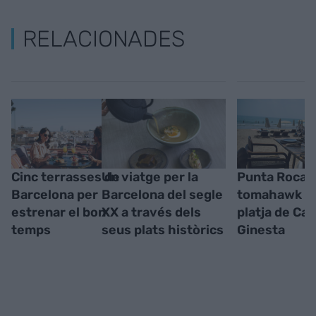
RELACIONADES
Cinc terrasses de
Un viatge per la
Punta Roca, 
Barcelona per
Barcelona del segle
tomahawk a 
estrenar el bon
XX a través dels
platja de Cal
temps
seus plats històrics
Ginesta