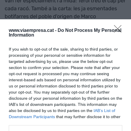
van fer especialment i a mida: Terol treu el cap per
cada racó. També a la carta: les ja esmentades
botifarres del poble d'origen de Marco
(Villarquemado), la llonganissa, el pernil de Terol, la
www.viaempresa.cat -
Do Not Process My Personal
cansalada…
Information
La clientela és un mix transgeneracional amb
If you wish to opt-out of the sale, sharing to third parties, or
processing of your personal or sensitive information for
parelles de 20 anys, famílies d'uns 40, amb nens
targeted advertising by us, please use the below opt-out
petits, i també gent del barri que supera els 70 i
section to confirm your selection. Please note that after your
menja sola. “Els jubilats són la clientela del matí
opt-out request is processed you may continue seeing
interest-based ads based on personal information utilized by
que dina a fort -assegura l'empresari-. La veritat
us or personal information disclosed to third parties prior to
que tenim molt pocs turistes”. Algun despistat
your opt-out. You may separately opt-out of the further
treu el cap de tant en tant per la porta buscant
disclosure of your personal information by third parties on the
reservar taula. Però a La Esquinica no hi fan
IAB’s list of downstream participants. This information may
also be disclosed by us to third parties on the
IAB’s List of
reserves. Amb una mica de paciència, es pot
Downstream Participants
that may further disclose it to other
esperar a l'entrada per mirar d'agafar lloc.
third parties.