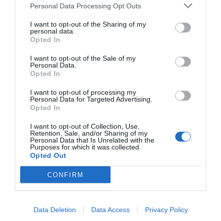
Personal Data Processing Opt Outs
Entre les millors braves de
I want to opt-out of the Sharing of my
Barcelona
personal data.
Opted In
Les patates braves del bar són un altre dels seus
I want to opt-out of the Sale of my
Personal Data.
reclams. Paco les va portar durant molt de temps
Opted In
de fora, però amb la sequera i des de fa alguns
I want to opt-out of processing my
anys, cada cop és més difícil trobar una patata de
Personal Data for Targeted Advertising.
Opted In
qualitat. Les seves braves són màgia i corren per
totes les taules a les mans dels cambrers amb àgil
I want to opt-out of Collection, Use,
Retention, Sale, and/or Sharing of my
servei. És una patata de tall irregular, ben fregida,
Personal Data that Is Unrelated with the
Purposes for which it was collected.
poc oliosa, amb un exterior atapeït i l'interior
Opted Out
cremós. “Actualment, les porto d'Holanda, sempre
CONFIRM
busco la qualitat i que sigui fresca i no quedi
terrosa. Amb la sequera s’ha complicat molt”,
detalla l’empresari. L'allioli que les acompanya és
Data Deletion
Data Access
Privacy Policy
un altre dels seus secrets: “Ho fem nosaltres