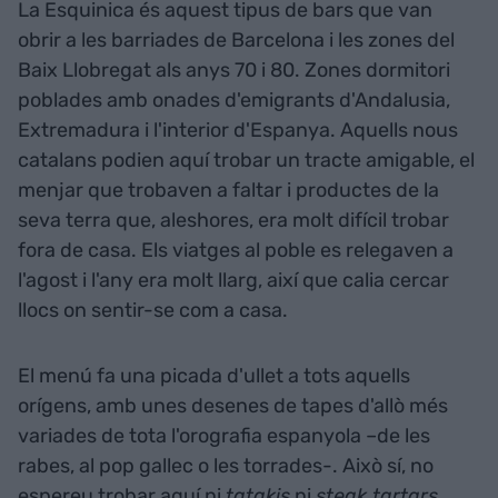
La Esquinica és aquest tipus de bars que van
obrir a les barriades de Barcelona i les zones del
Baix Llobregat als anys 70 i 80. Zones dormitori
poblades amb onades d'emigrants d'Andalusia,
Extremadura i l'interior d'Espanya. Aquells nous
catalans podien aquí trobar un tracte amigable, el
menjar que trobaven a faltar i productes de la
seva terra que, aleshores, era molt difícil trobar
fora de casa. Els viatges al poble es relegaven a
l'agost i l'any era molt llarg, així que calia cercar
llocs on sentir-se com a casa.
El menú fa una picada d'ullet a tots aquells
orígens, amb unes desenes de tapes d'allò més
variades de tota l'orografia espanyola –de les
rabes, al pop gallec o les torrades-. Això sí, no
espereu trobar aquí ni
tatakis
ni
steak tartars
.