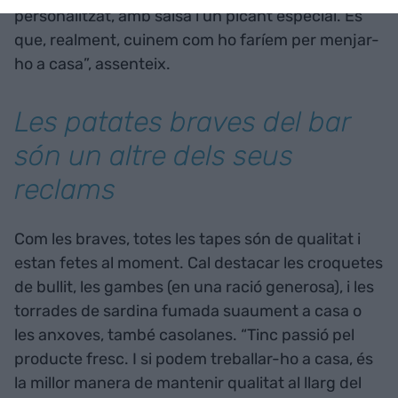
personalitzat, amb salsa i un picant especial. És
que, realment, cuinem com ho faríem per menjar-
ho a casa”, assenteix.
Les patates braves del bar
són un altre dels seus
reclams
Com les braves, totes les tapes són de qualitat i
estan fetes al moment. Cal destacar les croquetes
de bullit, les gambes (en una ració generosa), i les
torrades de sardina fumada suaument a casa o
les anxoves, també casolanes. “Tinc passió pel
producte fresc. I si podem treballar-ho a casa, és
la millor manera de mantenir qualitat al llarg del