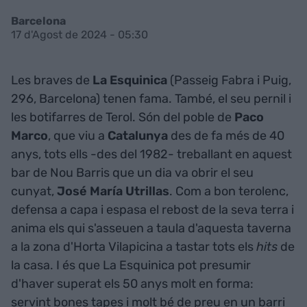
Barcelona
17 d'Agost de 2024 - 05:30
Les braves de
La Esquinica
(Passeig Fabra i Puig,
296, Barcelona) tenen fama. També, el seu pernil i
les botifarres de Terol. Són del poble de
Paco
Marco
, que viu a
Catalunya
des de fa més de 40
anys, tots ells -des del 1982- treballant en aquest
bar de Nou Barris que un dia va obrir el seu
cunyat,
José María Utrillas
. Com a bon terolenc,
defensa a capa i espasa el rebost de la seva terra i
anima els qui s'asseuen a taula d'aquesta taverna
a la zona d'Horta Vilapicina a tastar tots els
hits
de
la casa. I és que La Esquinica pot presumir
d'haver superat els 50 anys molt en forma:
servint bones tapes i molt bé de preu en un barri