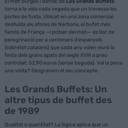
El món burgès i barroc de
Les Grands Buffets
torna a la vida cada vegada que un travessa les
portes de fusta. Ubicat en una zona comercial
deslluïda als afores de Narbona, el bufet més
famós de França —i potser del món— és lloc de
peregrinació per a centenars d'espanyols
(sobretot catalans) que cada any volen viure la
festa dels grans àpats del segle XVIII a preu
controlat: 52,90 euros (sense beguda). Val la pena
una visita? Desgranem el seu concepte.
Les Grands Buffets: Un
altre tipus de buffet des
de 1989
Qualitat o quantitat? La lògica aplica que un