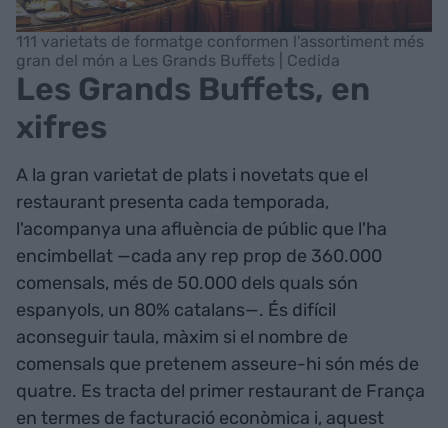
111 varietats de formatge conformen l'assortiment més
gran del món a Les Grands Buffets | Cedida
Les Grands Buffets, en
xifres
A la gran varietat de plats i novetats que el
restaurant presenta cada temporada,
l'acompanya una afluència de públic que l'ha
encimbellat —cada any rep prop de 360.000
comensals, més de 50.000 dels quals són
espanyols, un 80% catalans—. És difícil
aconseguir taula, màxim si el nombre de
comensals que pretenem asseure-hi són més de
quatre. Es tracta del primer restaurant de França
en termes de facturació econòmica i, aquest
2022 que ja s'acaba, superarà els 20 milions