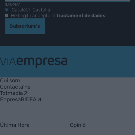
IDIOMA*
Català
Castellà
He llegit i accepto el
tractament de dades
.
Subscriure's
VIA
Empresa
Qui som
Contacta'ns
Totmedia
EnpresaBIDEA
Última Hora
Opinió