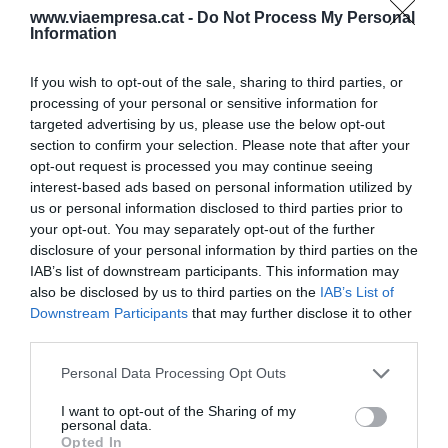
www.viaempresa.cat -
Do Not Process My Personal
d'euros en xifra de negoci. Els números no
Information
deixaran de créixer. Privat ja projecta, a més, el
seu trasllat a un altre espai aquesta primavera
If you wish to opt-out of the sale, sharing to third parties, or
que ve per continuar millorant el restaurant i
processing of your personal or sensitive information for
targeted advertising by us, please use the below opt-out
oferint noves experiències al voltant de la taula
section to confirm your selection. Please note that after your
(entre el 2020 i el 2021 va invertir més de 5
opt-out request is processed you may continue seeing
milions d'euros en millores).
interest-based ads based on personal information utilized by
us or personal information disclosed to third parties prior to
your opt-out. You may separately opt-out of the further
Esforç perpetuador de la
disclosure of your personal information by third parties on the
IAB’s list of downstream participants. This information may
cuisine française
also be disclosed by us to third parties on the
IAB’s List of
Downstream Participants
that may further disclose it to other
third parties.
El més interessant d'aquest famós bufet no són,
però, els números. La seva suggestió recau en el
Personal Data Processing Opt Outs
paper de perpetuador de la cuina francesa que, a
I want to opt-out of the Sharing of my
França, és cosa seriosa. I Les Grands Buffets està
personal data.
Opted In
enfocat com un conservatori de tota mena de