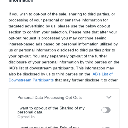
Information
10) Redueix el risc i convertiràs la venda en
compra.
If you wish to opt-out of the sale, sharing to third parties, or
processing of your personal or sensitive information for
targeted advertising by us, please use the below opt-out
11) Quan dius una cosa sobre tu, estàs presumint.
section to confirm your selection. Please note that after your
opt-out request is processed you may continue seeing
Quan ho diu un altre llavors és una prova.
interest-based ads based on personal information utilized by
us or personal information disclosed to third parties prior to
12) Les antenes ben amunt!
your opt-out. You may separately opt-out of the further
disclosure of your personal information by third parties on the
IAB’s list of downstream participants. This information may
I el més esperat...
also be disclosed by us to third parties on the
IAB’s List of
Downstream Participants
that may further disclose it to other
third parties.
12,5) Renuncia al teu càrrec de director general
de l'univers.
Personal Data Processing Opt Outs
I want to opt-out of the Sharing of my
personal data.
Com vendre un bolígraf a
Opted In
Leonardo Di Caprio
I want to opt-out of the Sale of my