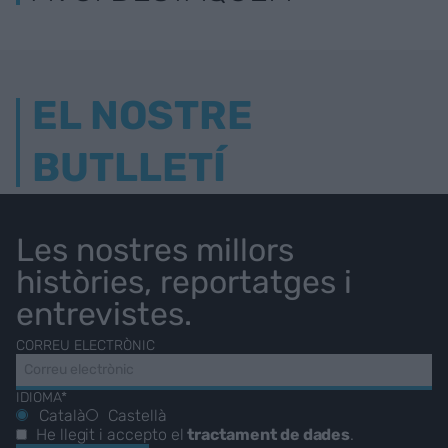
EL NOSTRE
BUTLLETÍ
Les nostres millors
històries, reportatges i
entrevistes.
CORREU ELECTRÒNIC
IDIOMA*
Català
Castellà
He llegit i accepto el
tractament de dades
.