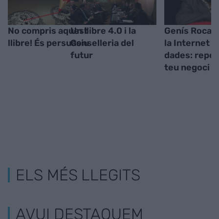
No compris aquest
Un llibre 4.0 i la
Genís Roca -
llibre! És persuasiu
Conselleria del
la Internet d
futur
dades: repen
teu negoci
ELS MÉS LLEGITS
AVUI DESTAQUEM