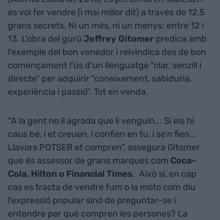
es vol fer vendre (i mai millor dit) a través de 12,5
grans secrets. Ni un més, ni un menys: entre 12 i
13. L'obra del gurú
Jeffrey Gitomer
predica amb
l'exemple del bon venedor i reivindica des de bon
començament l'ús d'un llenguatge "clar, senzill i
directe" per adquirir "coneixement, sabiduria,
experiència i passió". Tot en venda.
"A la gent no li agrada que li venguin... Si els hi
caus bé, i et creuen, i confien en tu, i se'n fien...
Llavors POTSER et compren", assegura Gitomer
que és assessor de grans marques com
Coca-
Cola, Hilton o Financial Times
. Això sí, en cap
cas es tracta de vendre fum o la moto com diu
l'expressió popular sinó de preguntar-se i
entendre per què compren les persones? La