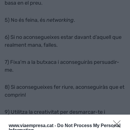
basa en el preu.
5) No és feina, és
networking
.
6) Si no aconsegueixes estar davant d'aquell que
realment mana, falles.
7) Fixa'm a la butxaca i aconseguiràs persuadir-
me.
8) Si aconsegueixes fer riure, aconseguiràs que et
comprin!
9) Utilitza la creativitat per desmarcar-te i
dominar.
www.viaempresa.cat -
Do Not Process My Personal