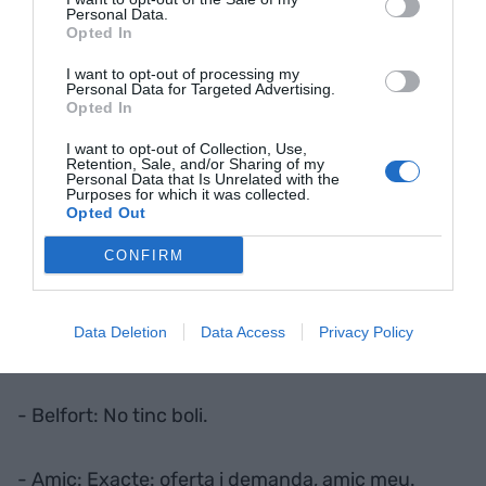
Personal Data.
Opted In
Un llibre que salvant les distàncies recorda també
I want to opt-out of processing my
a aquest
breu diàleg
de la pel·lícula
El lobo de Wall
Personal Data for Targeted Advertising.
Street
dirigida per
Martin Scorsese
i amb
Opted In
Leonardo Di Caprio
interpretant a
Jordan
I want to opt-out of Collection, Use,
Belfort
. Història viva del cinema i del manual del
Retention, Sale, and/or Sharing of my
Personal Data that Is Unrelated with the
bon venedor:
Purposes for which it was collected.
Opted Out
- Belfort: Ven-me aquest bolígraf.
CONFIRM
- Amic: Vols que et vengui aquest bolígraf?
Data Deletion
Data Access
Privacy Policy
Val, escriu-me el teu nom en un tovalló.
- Belfort: No tinc boli.
- Amic: Exacte: oferta i demanda, amic meu.