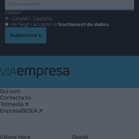
IDIOMA*
Català
Castellà
He llegit i accepto el
tractament de dades
.
Subscriure's
VIA
Empresa
Qui som
Contacta'ns
Totmedia
EnpresaBIDEA
Última Hora
Opinió