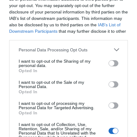
són riques en vitamines, minerals i antioxidants i
your opt-out. You may separately opt-out of the further
disclosure of your personal information by third parties on the
el seu consum contribueix a mantenir una dieta
IAB’s list of downstream participants. This information may
equilibrada. Tant la fruita de llavors com la fruita
also be disclosed by us to third parties on the
IAB’s List of
de pinyol són grans aliades per completar un
Downstream Participants
that may further disclose it to other
third parties.
cistell de la compra equilibrat.
Personal Data Processing Opt Outs
En aquest sentit, defensa les pràctiques
I want to opt-out of the Sharing of my
comercials justes i des de fa anys està adherida al
personal data.
Opted In
Codi de Bones Pràctiques Mercantils en la
Contractació Alimentària
. Aquest acord
I want to opt-out of the Sale of my
Personal Data.
voluntari, que va suposar un pas més en la
Opted In
promoció de pràctiques comercials justes,
I want to opt-out of processing my
s’emmarca en la
Llei de Mesures per Millorar el
Personal Data for Targeted Advertising.
Opted In
Funcionament de la Cadena Alimentària
i està
impulsat pel Ministeri d’Agricultura, Pesca i
I want to opt-out of Collection, Use,
Retention, Sale, and/or Sharing of my
Alimentació (MAPA) en col·laboració amb diferents
Personal Data that Is Unrelated with the