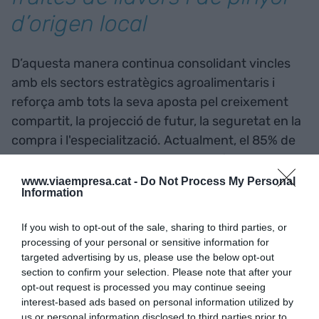
d’origen local
D’aquesta manera continua consolidant vincles
amb els sectors estratègics agroalimentaris i
reforça amb tots la seva aposta pel creixement
compartit, la projecció de futur, la seguretat en la
compra i l'especialització. Actualment, el 85% de
l’assortiment total de la companyia és d’origen
Espanya.
www.viaempresa.cat -
Do Not Process My Personal
Information
Foment del consum de
If you wish to opt-out of the sale, sharing to third parties, or
processing of your personal or sensitive information for
fruita per a un cistell
targeted advertising by us, please use the below opt-out
equilibrat
section to confirm your selection. Please note that after your
opt-out request is processed you may continue seeing
interest-based ads based on personal information utilized by
Mercadona fomenta el consum de fruites, ja que
us or personal information disclosed to third parties prior to