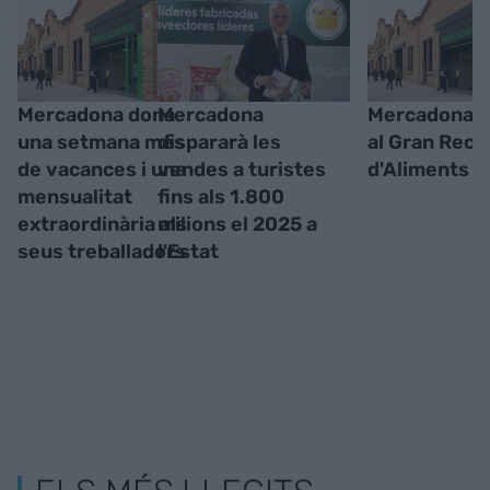
Mercadona dona
Mercadona
Mercadona s
una setmana més
dispararà les
al Gran Reca
de vacances i una
vendes a turistes
d'Aliments 
mensualitat
fins als 1.800
extraordinària als
milions el 2025 a
seus treballadors
l'Estat