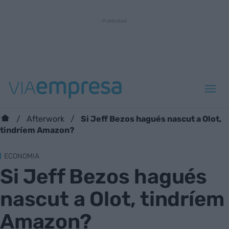
Si Jeff Bezos hagués nascut a Olot,
Afterwork
tindríem Amazon?
ECONOMIA
Si Jeff Bezos hagués
nascut a Olot, tindríem
Amazon?