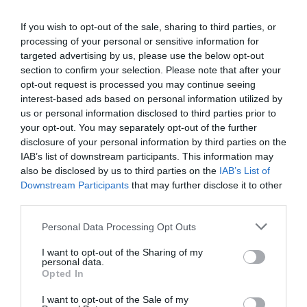
els treguin de l'economia", indica. Però
If you wish to opt-out of the sale, sharing to third parties, or
el problema d'apujar els tipus d'interès és que
processing of your personal or sensitive information for
provoca una recessió. "Però és l'única manera de
targeted advertising by us, please use the below opt-out
fer-ho", indica Sala-i-Martín. De fet, els tipus
section to confirm your selection. Please note that after your
d'interès ja han començat a augmentar.
opt-out request is processed you may continue seeing
interest-based ads based on personal information utilized by
us or personal information disclosed to third parties prior to
L'economista critica, per tant, l'actuació del
your opt-out. You may separately opt-out of the further
Govern espanyol de subsidiar la benzina. Com
disclosure of your personal information by third parties on the
IAB’s list of downstream participants. This information may
paga el Govern els 20 cèntims de descompte que
also be disclosed by us to third parties on the
IAB’s List of
ofereix per cada litre de benzina? "No ha dit que
Downstream Participants
that may further disclose it to other
pujarà impostos ni farà retallades, així que només
third parties.
hi ha una manera: amb deute", critica Sala-i-
Personal Data Processing Opt Outs
Martín. La mesura té un cost de 6.000 milions
d'euros per cada tres mesos, xifra que va directe
I want to opt-out of the Sharing of my
personal data.
a ampliar el dèficit. "I aquesta és una de les
Opted In
principals causes de la inflació: "Si tu soluciones la
I want to opt-out of the Sale of my