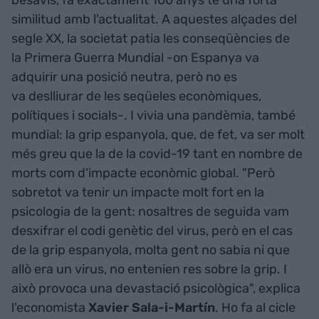
besavis, fa exactament 100 anys té una forta
similitud amb l'actualitat. A aquestes alçades del
segle XX, la societat patia les conseqüències de
la Primera Guerra Mundial -on Espanya va
adquirir una posició neutra, però no es
va deslliurar de les seqüeles econòmiques,
polítiques i socials-. I vivia una pandèmia, també
mundial: la grip espanyola, que, de fet, va ser molt
més greu que la de la covid-19 tant en nombre de
morts com d'impacte econòmic global. "Però
sobretot va tenir un impacte molt fort en la
psicologia de la gent: nosaltres de seguida vam
desxifrar el codi genètic del virus, però en el cas
de la grip espanyola, molta gent no sabia ni que
allò era un virus, no entenien res sobre la grip. I
això provoca una devastació psicològica", explica
l'economista
Xavier Sala-i-Martín
. Ho fa al cicle