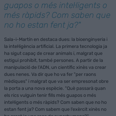
guapos o més intel·ligents o
més ràpids? Com saben que
no ho estan fent ja?"
Sala-i-Martín en destaca dues: la bioenginyeria i
la intel·ligència artificial. La primera tecnologia ja
ha sigut capaç de crear animals i, malgrat que
estigui prohibit, també persones. A partir de la
manipulació de l'ADN, un científic xinès va crear
dues nenes. Va dir que ho va fer "per raons
mèdiques" i malgrat que va ser empresonat obre
la porta a una nova espècie. "Què passarà quan
els rics vulguin tenir fills més guapos o més
intel·ligents o més ràpids? Com saben que no ho
estan fent ja? Com sabem que l'exèrcit xinès no