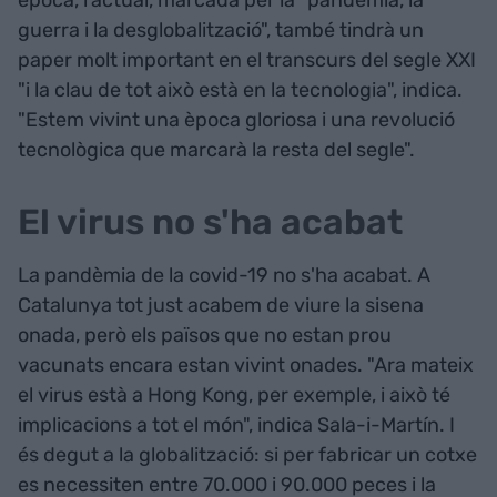
època, l'actual, marcada per la "pandèmia, la
guerra i la desglobalització", també tindrà un
paper molt important en el transcurs del segle XXI
"i la clau de tot això està en la tecnologia", indica.
"Estem vivint una època gloriosa i una revolució
tecnològica que marcarà la resta del segle".
El virus no s'ha acabat
La pandèmia de la covid-19 no s'ha acabat. A
Catalunya tot just acabem de viure la sisena
onada, però els països que no estan prou
vacunats encara estan vivint onades. "Ara mateix
el virus està a Hong Kong, per exemple, i això té
implicacions a tot el món", indica Sala-i-Martín. I
és degut a la globalització: si per fabricar un cotxe
es necessiten entre 70.000 i 90.000 peces i la