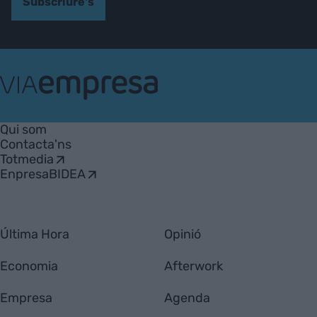
Subscriure's
VIA
Empresa
Qui som
Contacta'ns
Totmedia
EnpresaBIDEA
Última Hora
Opinió
Economia
Afterwork
Empresa
Agenda