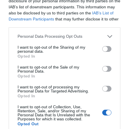
disclosure of your personal information by third parties on the
IAB’s list of downstream participants. This information may
also be disclosed by us to third parties on the
IAB’s List of
Downstream Participants
that may further disclose it to other
third parties.
Personal Data Processing Opt Outs
I want to opt-out of the Sharing of my
personal data.
VIA
Opted In
Empresa
Qui som
I want to opt-out of the Sale of my
Contacta'ns
Personal Data.
Totmedia
Opted In
EnpresaBIDEA
I want to opt-out of processing my
Personal Data for Targeted Advertising.
Opted In
Última Hora
Opinió
I want to opt-out of Collection, Use,
Retention, Sale, and/or Sharing of my
Personal Data that Is Unrelated with the
Economia
Afterwork
Purposes for which it was collected.
Opted Out