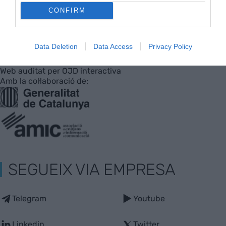
Empresa
Agenda
CONFIRM
Innovació
Pòdcast
Data Deletion
Data Access
Privacy Policy
Web auditat per OJD interactiva
Amb la col·laboració de:
SEGUEIX VIA EMPRESA
Telegram
Youtube
Linkedin
Twitter