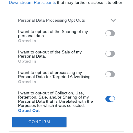
El veredicte de CaixaBank
Downstream Participants
that may further disclose it to other
per al 2024: "De menys a
third parties.
més"
Personal Data Processing Opt Outs
10 de gener de 2024
I want to opt-out of the Sharing of my
personal data.
Opted In
RÀNQUING
Les 15 economies més
I want to opt-out of the Sale of my
importants del món
Personal Data.
Opted In
8 de gener de 2024
I want to opt-out of processing my
Personal Data for Targeted Advertising.
Opted In
Anterior
1
2
3
4
5
6
…
38
Següent
I want to opt-out of Collection, Use,
Retention, Sale, and/or Sharing of my
Personal Data that Is Unrelated with the
Purposes for which it was collected.
Opted Out
CONFIRM