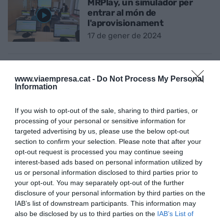
MRPlay, un simulador per
entrar al món de
l'aprovisionament
17 de gener de 2024
DIRECTIUS EN MOVIMENT
www.viaempresa.cat -
Do Not Process My Personal
El joc de cadires de
Information
l'economia catalana
12 de gener de 2024
If you wish to opt-out of the sale, sharing to third parties, or
processing of your personal or sensitive information for
targeted advertising by us, please use the below opt-out
EMPRESA
section to confirm your selection. Please note that after your
Grifols després de la
opt-out request is processed you may continue seeing
tempesta: "Tenen el benefici
interest-based ads based on personal information utilized by
del dubte a favor seu"
us or personal information disclosed to third parties prior to
11 de gener de 2024
your opt-out. You may separately opt-out of the further
disclosure of your personal information by third parties on the
IAB’s list of downstream participants. This information may
also be disclosed by us to third parties on the
IAB’s List of
ECONOMIA