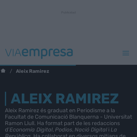
Aleix Ramirez
ALEIX RAMIREZ
Aleix Ramirez és graduat en Periodisme a la
Facultat de Comunicació Blanquerna - Universitat
Ramon Llull. Ha format part de les redaccions
d’
Economía Digital
,
Podios
,
Nació Digital
i
La
República
. Ha col·laborat en diversos mitjans de