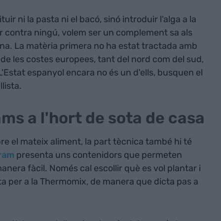
ir ni la pasta ni el bacó, sinó introduir l'alga a la
r contra ningú, volem ser un complement sa als
tana. La matèria primera no ha estat tractada amb
é de les costes europees, tant del nord com del sud,
 L'Estat espanyol encara no és un d'ells, busquen el
lista.
ms a l'hort de sota de casa
re el mateix aliment, la part tècnica també hi té
ram
presenta uns contenidors que permeten
nera fàcil. Només cal escollir què es vol plantar i
ta per a la Thermomix, de manera que dicta pas a