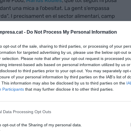
agine Food,
Màrius Robles
, que tot seguit hi posa
dant una mica a l'obesitat. La gent s'empassa
rda". I precisament en el sector alimentari, camp
que està passant una cosa similar, però amb
 canvi, les qui ens diran què
menjar
.
presa.cat -
Do Not Process My Personal Information
to opt-out of the sale, sharing to third parties, or processing of your per
eses que volen substituir la carn, ja hi ha tot un
formation for targeted advertising by us, please use the below opt-out s
tament la indústria càrnia. I no només aquesta,
r selection. Please note that after your opt-out request is processed y
als...", explica. Com fa l'empresa catalana
Foods
eing interest-based ads based on personal information utilized by us or
disclosed to third parties prior to your opt-out. You may separately opt-
 proteïna vegetal anomenada Heura que emula la
losure of your personal information by third parties on the IAB’s list of
que s'ha alçat aquest dijous com la millor startup
. This information may also be disclosed by us to third parties on the
IA
namorar el jurat del The Food Factory i que ja ha
Participants
that may further disclose it to other third parties.
m la del Celler de Can Roca. El seu creador és en
tal com va explicar a VIA Empresa, va veure que
consciència a l'acció calia oferir una alternativa a
l Data Processing Opt Outs
o opt-out of the Sharing of my personal data.