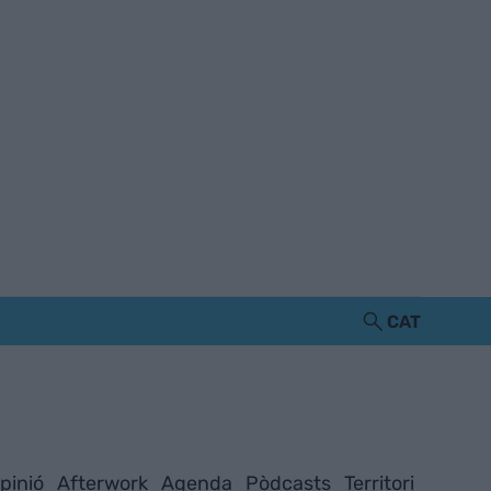
CAT
pinió
Afterwork
Agenda
Pòdcasts
Territori