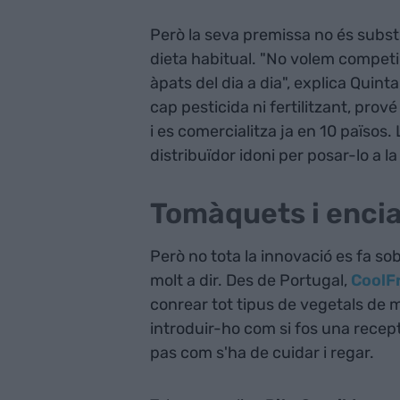
Però la seva premissa no és substitu
dieta habitual. "No volem competi
àpats del dia a dia", explica Quin
cap pesticida ni fertilitzant, prov
i es comercialitza ja en 10 països.
distribuïdor idoni per posar-lo a la l
Tomàquets i encia
Però no tota la innovació es fa sob
molt a dir. Des de Portugal,
CoolF
conrear tot tipus de vegetals de ma
introduir-ho com si fos una recep
pas com s'ha de cuidar i regar.