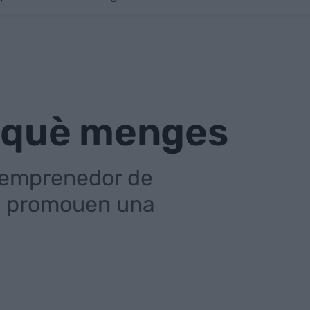
n què menges
e emprenedor de
ue promouen una