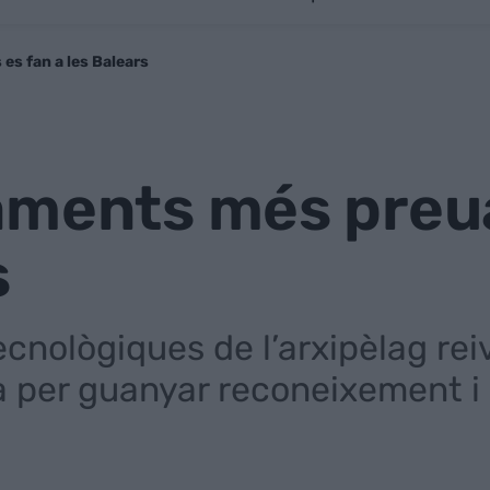
es fan a les Balears
aments més preua
s
cnològiques de l’arxipèlag rei
 per guanyar reconeixement i 