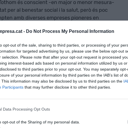
e. Tothom és conscient -en major o menor mesura-
at per al benestar social i la salut, però és poc
pten amb diverses empreses pioneres en
edicaments
més prometedors s’estan creant a
presa.cat -
Do Not Process My Personal Information
to opt-out of the sale, sharing to third parties, or processing of your per
més clar d’empresa
biotech
mallorquina amb èxit,
formation for targeted advertising by us, please use the below opt-out s
 Medtech, i Syntax, entre d’altres. A la primera
r selection. Please note that after your opt-out request is processed y
eing interest-based ads based on personal information utilized by us or
ues, creades quan l’ecosistema era quasi
disclosed to third parties prior to your opt-out. You may separately opt-
oves cada any. El 2020, marcat per la pandèmia, el
losure of your personal information by third parties on the IAB’s list of
e les Illes Balears (BIOIB) va sumar dues
. This information may also be disclosed by us to third parties on the
IA
Participants
that may further disclose it to other third parties.
el camí que tenen per davant no és fàcil, i és que
 finançament continuat i és complicat trobar-ne.
ions, el sector reclama reconeixement i un esforç
l Data Processing Opt Outs
dministracions públiques.
o opt-out of the Sharing of my personal data.