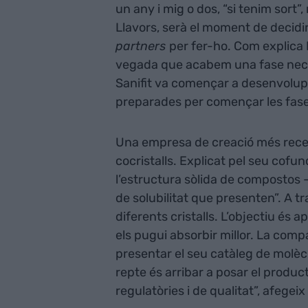
un any i mig o dos, “si tenim sort
Llavors, serà el moment de decidir 
partners
per fer-ho. Com explica
vegada que acabem una fase neces
Sanifit va començar a desenvolup
preparades per començar les fas
Una empresa de creació més rec
cocristalls. Explicat pel seu cofu
l’estructura sòlida de compostos 
de solubilitat que presenten”. A 
diferents cristalls. L’objectiu és
els pugui absorbir millor. La compa
presentar el seu catàleg de molècu
repte és arribar a posar el produc
regulatòries i de qualitat”, afegeix