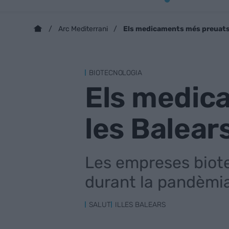
Els medicaments més preuats 
Arc Mediterrani
BIOTECNOLOGIA
Els medic
les Balear
Les empreses biote
durant la pandèmia
SALUT
ILLES BALEARS