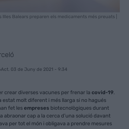
 Illes Balears preparen els medicaments més preuats |
rceló
6
Act. 03 de Juny de 2021 - 9:34
er crear diverses vacunes per frenar la
covid-19
.
a estat molt diferent i més llarga si no hagués
han fet les
empreses
biotecnològiques durant
va abraonar cap a la cerca d’una solució davant
va per tot el món i obligava a prendre mesures