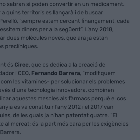
”, no sabran si poden convertir en un medicament.
a quins territoris es llançarà i de buscar
 Perelló, “sempre estem cercant finançament, cada
sitem diners per a la següent”. L’any 2018,
ar dues molècules noves, que ara ja estan
es preclíniques.
ent és
Circe
, que es dedica a la creació de
ndador i CEO,
Fernando Barrera
, “modifiquem
-com les vitamines- per solucionar els problemes
través d’una tecnologia innovadora, combinen
 aplicar aquestes mescles als fàrmacs perquè el cos
nyia es va constituir l’any 2012 i el 2017 van
les, de les quals ja n’han patentat quatre. “El
te al mercat: és la part més cara per les exigències
 Barrera.