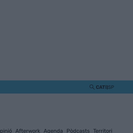
CAT
ESP
pinió
Afterwork
Agenda
Pòdcasts
Territori