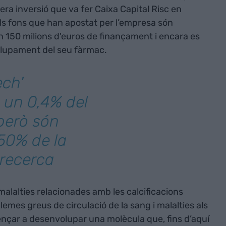
era inversió que va fer Caixa Capital Risc en
els fons que han apostat per l’empresa són
 150 milions d'euros de finançament i encara es
olupament del seu fàrmac.
ech'
 un 0,4% del
 però són
50% de la
 recerca
alalties relacionades amb les calcificacions
emes greus de circulació de la sang i malalties als
nçar a desenvolupar una molècula que, fins d’aquí