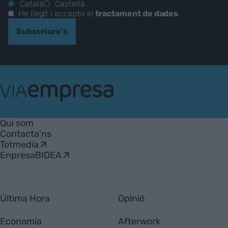
Català
Castellà
He llegit i accepto el
tractament de dades
.
Subscriure's
VIA
Empresa
Qui som
Contacta'ns
Totmedia
EnpresaBIDEA
Última Hora
Opinió
Economia
Afterwork