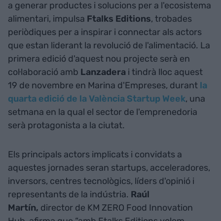
a generar productes i solucions per a l'ecosistema
alimentari, impulsa
Ftalks Editions
, trobades
periòdiques per a inspirar i connectar als actors
que estan liderant la revolució de l'alimentació. La
primera edició d'aquest nou projecte serà en
col·laboració amb
Lanzadera
i tindrà lloc aquest
19 de novembre en Marina d'Empreses, durant
la
quarta edició de la València Startup Week
, una
setmana en la qual el sector de l'emprenedoria
serà protagonista a la ciutat.
Els principals actors implicats i convidats a
aquestes jornades seran startups, acceleradores,
inversors, centres tecnològics, líders d'opinió i
representants de la indústria.
Raúl
Martín,
director de KM ZERO Food Innovation
Hub, afirma que “amb Ftalks Editions volem