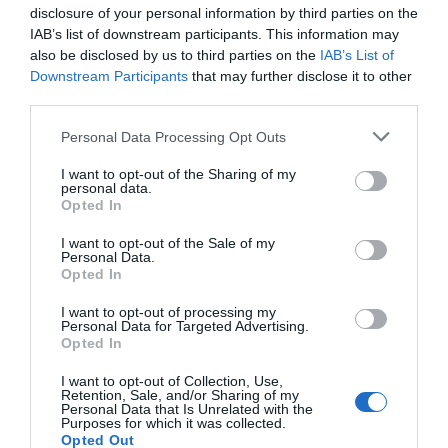
Jacoste
, responsable de desenvolupament de
disclosure of your personal information by third parties on the
negoci de KM ZERO Food Innovation Hub,
IAB’s list of downstream participants. This information may
also be disclosed by us to third parties on the
IAB’s List of
explicarà el futur del sector i presentarà l'informe
Downstream Participants
that may further disclose it to other
Fooduristic
creat des de KM ZERO.
third parties.
Personal Data Processing Opt Outs
Ftalks’19, precedent per a
I want to opt-out of the Sharing of my
crear Ftalks Editions
personal data.
Opted In
L'èxit de Ftalks’19 que va tindre lloc al setembre i
I want to opt-out of the Sale of my
Personal Data.
va convertir València en la capital de la innovació i
Opted In
el
foodtech
, va marcar una referència per a
I want to opt-out of processing my
l'ecosistema alimentari de la ciutat i per
Personal Data for Targeted Advertising.
Opted In
aquest motiu el
hub
d'innovació ha decidit
continuar amb el llegat de l'esdeveniment en un
I want to opt-out of Collection, Use,
Retention, Sale, and/or Sharing of my
nou format. Ftalks’19 va reunir a València a més
Personal Data that Is Unrelated with the
Purposes for which it was collected.
de 500 persones i 50 ponents de primer nivell.
Opted Out