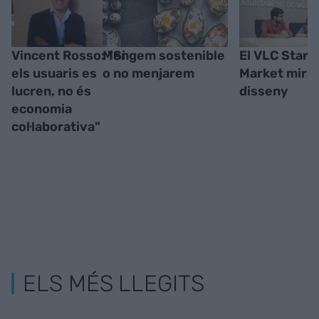
Vincent Rosso: "Si
Mengem sostenible
El VLC Start
els usuaris es
o no menjarem
Market mirar
lucren, no és
disseny
economia
col·laborativa"
ELS MÉS LLEGITS