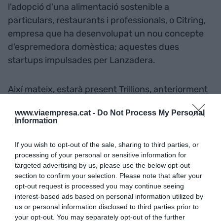
l'adopció d'una alimentació sostenible a
particulars, restaurants i professionals, o Citring,
empresa que ha desenvolupat un nou concepte
d'espremedora domèstica; aquestes dues
startups impulsades per Lanzadera.
Així mateix, estarà present Trillions, anteriorment
coneguda com Insectfit, startup amb suport per
www.viaempresa.cat -
Do Not Process My Personal
KM ZERO i Lanzadera, dedicada a l'elaboració i
Information
distribució de suplements esportius a partir de
farina d'insecte.
If you wish to opt-out of the sale, sharing to third parties, or
processing of your personal or sensitive information for
targeted advertising by us, please use the below opt-out
També, es farà la presentació de PARSEC,
section to confirm your selection. Please note that after your
l'acceleradora finançada per la Comissió Europea
opt-out request is processed you may continue seeing
interest-based ads based on personal information utilized by
per a startups d'alimentació i altres sectors,
us or personal information disclosed to third parties prior to
coordinada per AVAESEN. Pel seu costat,
Beatriz
your opt-out. You may separately opt-out of the further