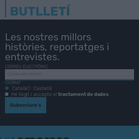
BUTLLETÍ
Les nostres millors
històries, reportatges i
entrevistes.
CORREU ELECTRÒNIC
IDIOMA*
Català
Castellà
He llegit i accepto el
tractament de dades
.
Subscriure's