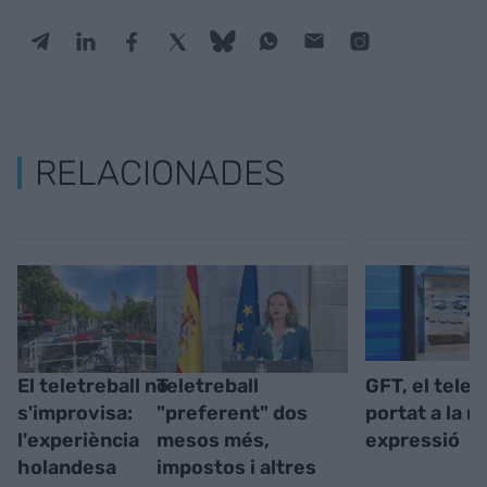
RELACIONADES
El teletreball no
Teletreball
GFT, el telet
s'improvisa:
"preferent" dos
portat a la 
l'experiència
mesos més,
expressió
holandesa
impostos i altres