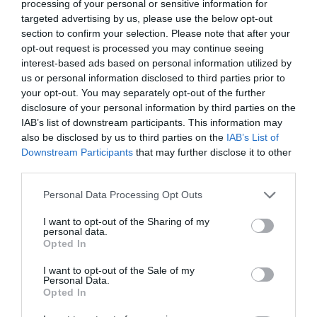
processing of your personal or sensitive information for
sobre les possibilitats que ofereix la tecnologia
targeted advertising by us, please use the below opt-out
per a treballar en equip.
section to confirm your selection. Please note that after your
opt-out request is processed you may continue seeing
interest-based ads based on personal information utilized by
Quan li pregunte a un directiu de banca si és
us or personal information disclosed to third parties prior to
your opt-out. You may separately opt-out of the further
necessària la tornada dels equips de direcció als
disclosure of your personal information by third parties on the
serveis centrals o si es pot continuar així, la seua
IAB’s list of downstream participants. This information may
resposta no pot ser més reveladora. “Jo crec que
also be disclosed by us to third parties on the
IAB’s List of
no podem seguir així. Hi haurà un punt intermedi
Downstream Participants
that may further disclose it to other
third parties.
entre el 100% presencial i el 100% remot. En la
situació actual, crec que els equips perden
Personal Data Processing Opt Outs
sinergies i sobretot, es perd molt
feeling
amb
I want to opt-out of the Sharing of my
equips més transversals, amb els quals no tens
personal data.
Opted In
reunions periòdiques però t'amplien la visió”.
Òbviament, una bona conversa a pocs
I want to opt-out of the Sale of my
Personal Data.
centímetres aporta a nivell sensorial, però ben
Opted In
entrenades les capacitats de les persones i amb