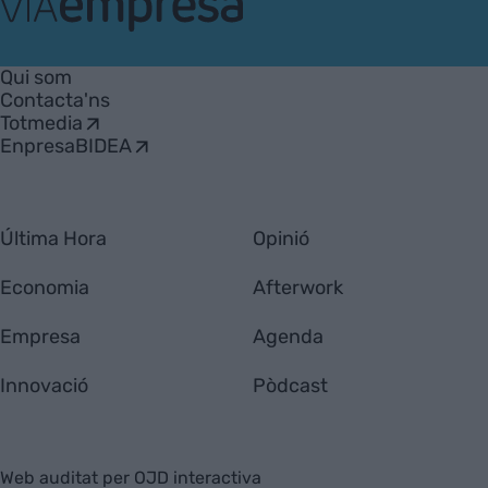
VIA
Empresa
Qui som
Contacta'ns
Totmedia
EnpresaBIDEA
Última Hora
Opinió
Economia
Afterwork
Empresa
Agenda
Innovació
Pòdcast
Web auditat per OJD interactiva