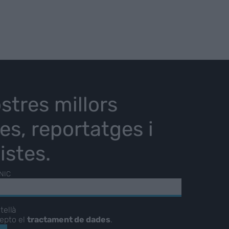
stres millors
ies, reportatges i
istes.
NIC
tellà
cepto el
tractament de dades
.