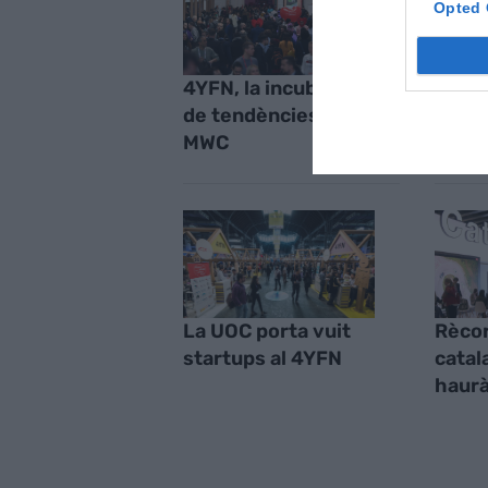
Opted 
4YFN, la incubadora
Pere 
de tendències del
inspi
MWC
La UOC porta vuit
Rèco
startups al 4YFN
catal
haurà