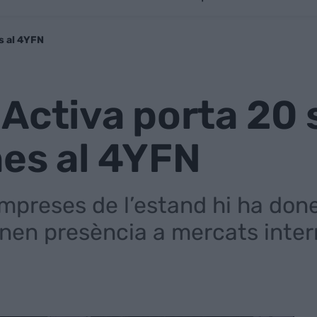
s al 4YFN
Activa porta 20 
nes al 4YFN
preses de l’estand hi ha dones
enen presència a mercats inte