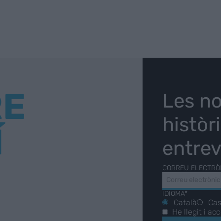
RE
Les no
històr
Í
entrev
CORREU ELECTRÒ
IDIOMA*
Català
Cas
He llegit i ac