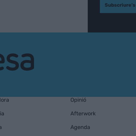
Subscriure's
Hora
Opinió
ia
Afterwork
a
Agenda