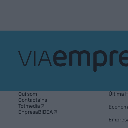
VIA
Empresa
Qui som
Última 
Contacta'ns
Totmedia
Econom
EnpresaBIDEA
Empres