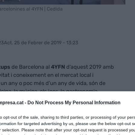
arcelonines al 4YFN | Cedida
23
Act. 25 de Febrer de 2019 - 13:23
tups
de Barcelona al
4YFN
d'aquest 2019 amb
vitat i coneixement en el mercat local i
 un any o poc més d’un any de vida, són de
ina, la música, els jocs, la gastronomia,
presa.cat -
Do Not Process My Personal Information
tand hi ha dones a l’equip promotor, i una tercera
to opt-out of the sale, sharing to third parties, or processing of your per
formation for targeted advertising by us, please use the below opt-out s
ternacionals.
r selection. Please note that after your opt-out request is processed y