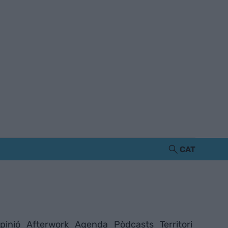
CAT
pinió
Afterwork
Agenda
Pòdcasts
Territori