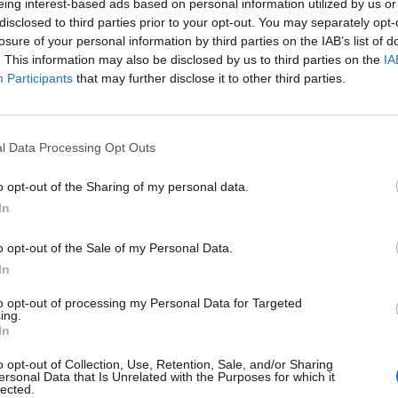
eing interest-based ads based on personal information utilized by us or
hy, Buy Yourself, DAE engineering, Dinbeat,
disclosed to third parties prior to your opt-out. You may separately opt-
losure of your personal information by third parties on the IAB’s list of
ds for Tomorrow, GoPure, Happy Customer Box,
. This information may also be disclosed by us to third parties on the
IA
rsal, Match Mode, Mouters, Mosaic Factor,
Participants
that may further disclose it to other third parties.
 Market i Zymbol.
l Data Processing Opt Outs
nt preferida de Google de forma
ACTIVAR ARA
o opt-out of the Sharing of my personal data.
ícies d'actualitat
In
o opt-out of the Sale of my Personal Data.
In
S
to opt-out of processing my Personal Data for Targeted
ing.
In
o opt-out of Collection, Use, Retention, Sale, and/or Sharing
ersonal Data that Is Unrelated with the Purposes for which it
lected.