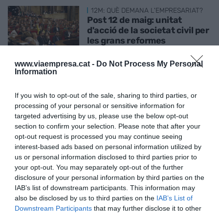
12M: QUÈ DEMANA L'EMPRESARIAT?
Post 12 de maig: unitat
d'acció de la societat civil per
les grans reformes
econòmiques
30 d’abril de 2024
www.viaempresa.cat -
Do Not Process My Personal
Information
If you wish to opt-out of the sale, sharing to third parties, or
L'ANÀLISI
processing of your personal or sensitive information for
El teletreball: creixerà o
targeted advertising by us, please use the below opt-out
disminuirà al sector privat i al
section to confirm your selection. Please note that after your
públic?
opt-out request is processed you may continue seeing
19 d’octubre de 2023
interest-based ads based on personal information utilized by
us or personal information disclosed to third parties prior to
your opt-out. You may separately opt-out of the further
L'ANÀLISI
disclosure of your personal information by third parties on the
Cimera dels BRICS de
IAB’s list of downstream participants. This information may
Johannesburg. Foc
also be disclosed by us to third parties on the
IAB’s List of
d’encenalls?
Downstream Participants
that may further disclose it to other
19 de setembre de 2023
third parties.