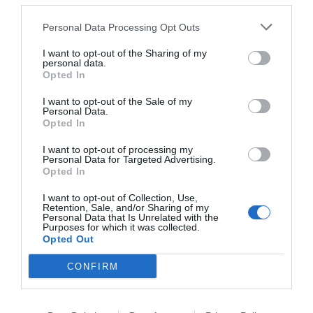
Personal Data Processing Opt Outs
MEDI AMBIENT
I want to opt-out of the Sharing of my
Pla Nacional d'Energia i
personal data.
Clima: un brindis al sol per la
Opted In
pime
I want to opt-out of the Sale of my
18 de juliol de 2023
Personal Data.
Opted In
I want to opt-out of processing my
Personal Data for Targeted Advertising.
Opted In
Anterior
1
2
3
4
5
6
7
8
Següent
I want to opt-out of Collection, Use,
Retention, Sale, and/or Sharing of my
Personal Data that Is Unrelated with the
Purposes for which it was collected.
Opted Out
CONFIRM