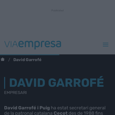
David Garrofé
DAVID GARROFÉ
EMPRESARI
David Garrofé i Puig
ha estat secretari general
de la patronal catalana
Cecot
des de 1988 fins