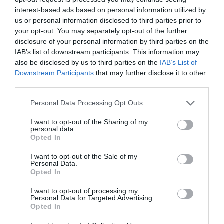
acollirà l’Industry Startup Forum el segon dia
interest-based ads based on personal information utilized by
perquè
startups puguin entrar en contacte amb
us or personal information disclosed to third parties prior to
corporacions industrials
; i s’obre la porta als
your opt-out. You may separately opt-out of the further
alumnes de disciplines del ram amb el Taltent
disclosure of your personal information by third parties on the
IAB’s list of downstream participants. This information may
Marketplace: “Reunim directors de RRHH per
also be disclosed by us to third parties on the
IAB’s List of
donar a conèixer quins són els perfils i capacitats
Downstream Participants
that may further disclose it to other
que busquen incorporar, parlar amb estudiants
third parties.
de quart any i que podran deixar el seu
Personal Data Processing Opt Outs
currículum”, ha afirmat Planas.
I want to opt-out of the Sharing of my
personal data.
Un país industrial
Opted In
I want to opt-out of the Sale of my
Personal Data.
La directora general d’Indústria de la Generalitat
Opted In
de Catalunya,
Àngels Chacón
, ha acompanyat
I want to opt-out of processing my
durant la presentació de l’Advanced Factories.
Personal Data for Targeted Advertising.
Segons Chacón,
“confiem en el futur de la
Opted In
indústria del nostre país
i aquesta fira és una