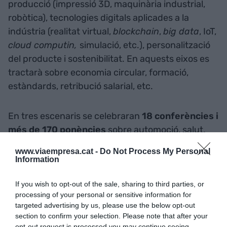
producció (impressió 3D, maquinària industrial,
robòtica), tecnologies digitals aplicades a la
indústria (realitat virtual,
blockchain
,
big data
, IoT,
cloud computin,
simulació, etc.), personalització
del producte i sostenibilitat. En aquests eixos es
tractarà sobre economia circular, formació,
estàndards, retribució salarial, etc.
En tres escenaris se celebraran
18 conferències i
més de 170 ponències
sobre automoció, salut,
ferroviari, alimentació, aeronàutica i tèxtil.
www.viaempresa.cat -
Do Not Process My Personal
Information
Més novetats
If you wish to opt-out of the sale, sharing to third parties, or
processing of your personal or sensitive information for
L’exhibició inclourà la presentació de sis novetats
targeted advertising by us, please use the below opt-out
industrials al Factory innovation Theatre. També
section to confirm your selection. Please note that after your
opt-out request is processed you may continue seeing