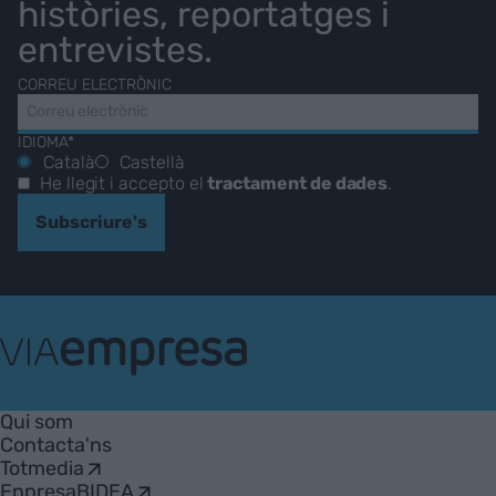
històries, reportatges i
entrevistes.
CORREU ELECTRÒNIC
IDIOMA*
Català
Castellà
He llegit i accepto el
tractament de dades
.
Subscriure's
VIA
Empresa
Qui som
Contacta'ns
Totmedia
EnpresaBIDEA