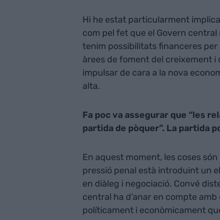
Hi he estat particularment implica
com pel fet que el Govern central 
tenim possibilitats financeres per
àrees de foment del creixement i d
impulsar de cara a la nova econo
alta.
Fa poc va assegurar que “les re
partida de pòquer”. La partida p
En aquest moment, les coses són com
pressió penal està introduint un e
en diàleg i negociació. Convé dist
central ha d’anar en compte amb 
políticament i econòmicament que