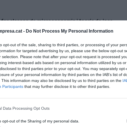
a fer classes de microeconomia i teoria de jocs.
presa.cat -
Do Not Process My Personal Information
óc professor emèrit.
to opt-out of the sale, sharing to third parties, or processing of your per
formation for targeted advertising by us, please use the below opt-out s
petir un congrés així?
r selection. Please note that after your opt-out request is processed y
eing interest-based ads based on personal information utilized by us or
disclosed to third parties prior to your opt-out. You may separately opt-
del Col·legi d’Economistes i no sé per què s’ha
losure of your personal information by third parties on the IAB’s list of
eria que el quart congrés fos dintre de 10 anys.
. This information may also be disclosed by us to third parties on the
IA
Participants
that may further disclose it to other third parties.
 hagués
s els
l Data Processing Opt Outs
governs"
o opt-out of the Sharing of my personal data.