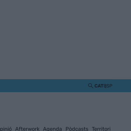
CAT
ESP
pinió
Afterwork
Agenda
Pòdcasts
Territori