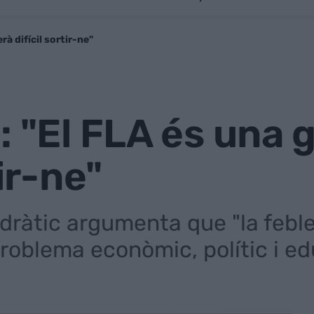
rà difícil sortir-ne"
: "El FLA és una g
tir-ne"
edràtic argumenta que "la feble
problema econòmic, polític i e