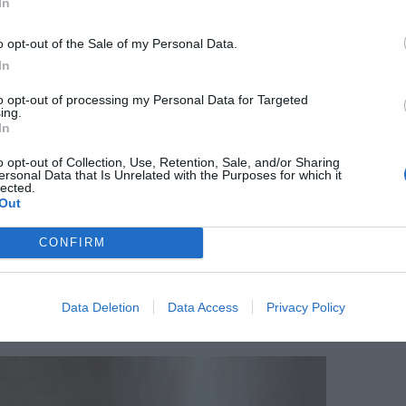
In
tes?
o opt-out of the Sale of my Personal Data.
In
l sector públic és habitual que en tots els
to opt-out of processing my Personal Data for Targeted
 juristes o advocats. També seria lògic que hi
ing.
In
stes en servei transversal. La formació
ls economistes servim per a tot.
o opt-out of Collection, Use, Retention, Sale, and/or Sharing
ersonal Data that Is Unrelated with the Purposes for which it
lected.
Out
nomia catalana?
CONFIRM
. Una economia tan exportadora com la catalana
sa més gran per consolidar-se. La feblesa
Data Deletion
Data Access
Privacy Policy
 és un problema per fomentar l’economia.