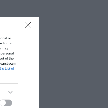
sonal or
ection to
ou may
 personal
out of the
 downstream
B’s List of