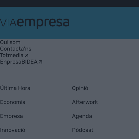
VIA
Empresa
Qui som
Contacta'ns
Totmedia
EnpresaBIDEA
Última Hora
Opinió
Economia
Afterwork
Empresa
Agenda
Innovació
Pòdcast