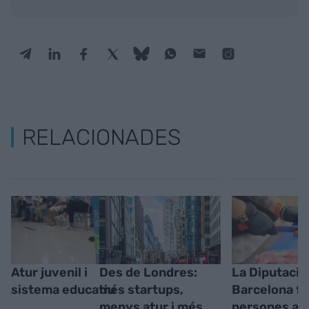
RELACIONADES
Atur juvenil i
Des de Londres:
La Diputació
sistema educatiu
més startups,
Barcelona f
menys atur i més
persones a l