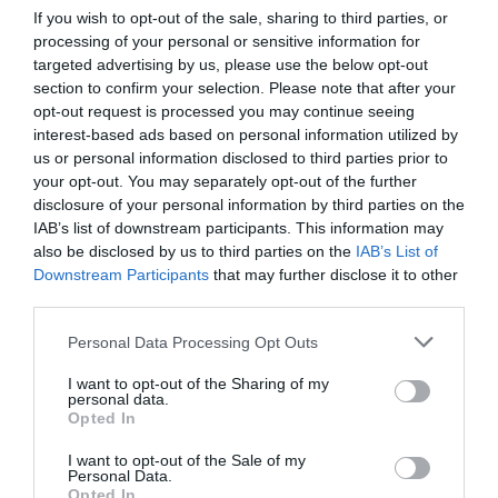
If you wish to opt-out of the sale, sharing to third parties, or
processing of your personal or sensitive information for
targeted advertising by us, please use the below opt-out
Un cambrer treballant durant l'agost | ACN
section to confirm your selection. Please note that after your
De l'informe del ministeri també se'n poden
opt-out request is processed you may continue seeing
extraure altres conclusions. Per exemple, hi ha
interest-based ads based on personal information utilized by
us or personal information disclosed to third parties prior to
més dones aturades (191.821) que homes
your opt-out. You may separately opt-out of the further
desocupats (140.711). Del total, a més, 20.564
disclosure of your personal information by third parties on the
eren menors de 25 anys, dels quals 11.446 eren
IAB’s list of downstream participants. This information may
also be disclosed by us to third parties on the
IAB’s List of
homes i 9.118 dones. En canvi, entre la resta,
Downstream Participants
that may further disclose it to other
311.968, les dones van ser majoria, amb 182.703,
third parties.
davant els 129.265 homes. Cal dir, però, que
Personal Data Processing Opt Outs
Catalunya va anotar
2.115 menors de 25 anys
menys en atur
el novembre, 384 menys que fa
I want to opt-out of the Sharing of my
personal data.
un any.
Opted In
I want to opt-out of the Sale of my
A Catalunya hi ha més
Personal Data.
Opted In