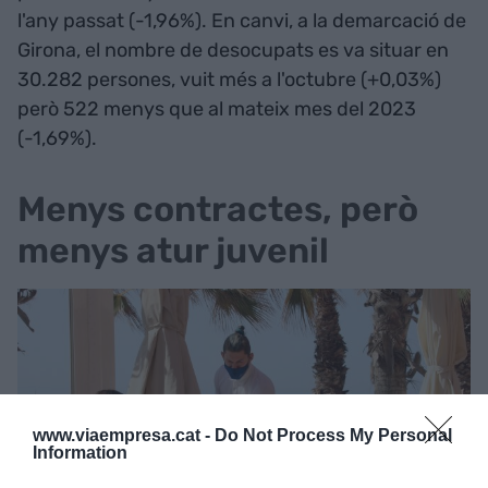
l'any passat (-1,96%). En canvi, a la demarcació de
Girona, el nombre de desocupats es va situar en
30.282 persones, vuit més a l'octubre (+0,03%)
però 522 menys que al mateix mes del 2023
(-1,69%).
Menys contractes, però
menys atur juvenil
www.viaempresa.cat -
Do Not Process My Personal
Information