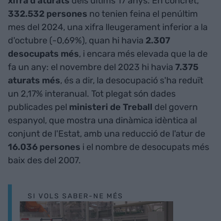
xifra d'aturats
dels últims 17 anys. En concret,
332.532 persones
no tenien feina el penúltim
mes del 2024, una xifra lleugerament inferior a la
d'octubre (-0,69%), quan hi havia
2.307
desocupats més
, i encara més elevada que la de
fa un any: el novembre del 2023 hi havia
7.375
aturats més
, és a dir, la desocupació s'ha reduït
un 2,17% interanual. Tot plegat són dades
publicades pel
ministeri de Treball
del govern
espanyol, que mostra una dinàmica idèntica al
conjunt de l'Estat, amb una reducció de l'atur de
16.036 persones
i el nombre de desocupats més
baix des del 2007.
SI VOLS SABER-NE MÉS