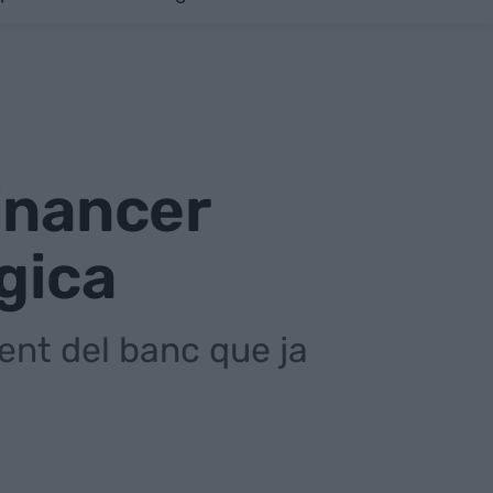
inancer
gica
ment del banc que ja