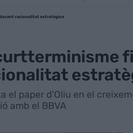
davant racionalitat estratègica
curtterminisme f
ionalitat estratè
za el paper d'Oliu en el creixe
sió amb el BBVA