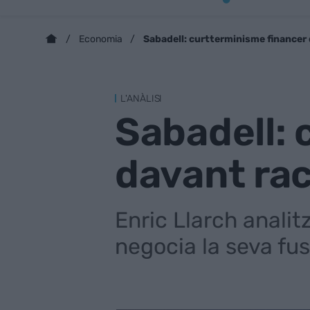
Sabadell: curtterminisme financer 
Economia
L'ANÀLISI
Sabadell: 
davant rac
Enric Llarch analit
negocia la seva fu