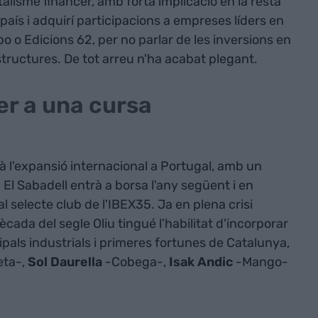
alisme financer, amb forta implicació en la resta
l país i adquirí participacions a empreses líders en
 o Edicions 62, per no parlar de les inversions en
tructures. De tot arreu n'ha acabat plegant.
er a una cursa
ià l'expansió internacional a Portugal, amb un
 El Sabadell entrà a borsa l'any següent i en
 selecte club de l'IBEX35. Ja en plena crisi
dècada del segle Oliu tingué l'habilitat d'incorporar
pals industrials i primeres fortunes de Catalunya,
eta-,
Sol Daurella
-Cobega-,
Isak Andic
-Mango-