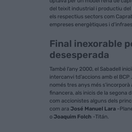
optava per un model renà de capit
del teixit industrial i productiu de
els respectius sectors com Caprabo
empreses energètiques i d'infraes
Final inexorable p
desesperada
També l'any 2000, el Sabadell inic
intercanvi td'accions amb el BCP .
només tres anys més s'incorporà al
financera, als inicis de la segona 
com accionistes alguns dels princi
com ara
José Manuel Lara
-Plan
o
Joaquim Folch
-Titán.