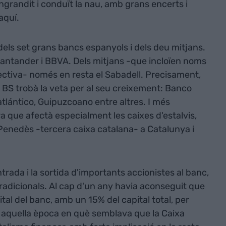
engrandit i conduït la nau, amb grans encerts i
aquí.
dels set grans bancs espanyols i dels deu mitjans.
antander i BBVA. Dels mitjans -que incloïen noms
lectiva- només en resta el Sabadell. Precisament,
BS trobà la veta per al seu creixement: Banco
atlántico, Guipuzcoano entre altres. I més
ra que afectà especialment les caixes d'estalvis,
 Penedès -tercera caixa catalana- a Catalunya i
entrada i la sortida d'importants accionistes al banc,
 tradicionals. Al cap d'un any havia aconseguit que
tal del banc, amb un 15% del capital total, per
Era aquella època en què semblava que la Caixa