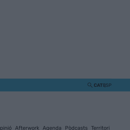
CAT
ESP
pinió
Afterwork
Agenda
Pòdcasts
Territori