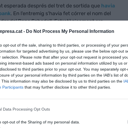
nt esperada després del tret de sortida que
havia
abank
. En l'entremig s'havia fet córrer el nom del
dor del Banc Sabadell. Estratègicament era
 la limitada presència del banc dels
Botín
a
presa.cat -
Do Not Process My Personal Information
gros de l'activitat del Sabadell. La
ls costos socials més reduïts.
to opt-out of the sale, sharing to third parties, or processing of your per
formation for targeted advertising by us, please use the below opt-out s
r selection. Please note that after your opt-out request is processed y
rció del Banc Sabadell pel BBVA estimula
eing interest-based ads based on personal information utilized by us or
la important presència d'aquesta a Catalunya
disclosed to third parties prior to your opt-out. You may separately opt-
losure of your personal information by third parties on the IAB’s list of
stos a causa de la duplicitat d'oficines i de
. This information may also be disclosed by us to third parties on the
IA
 més rendibilitat i, suposadament, més viabilitat
Participants
that may further disclose it to other third parties.
sumpta maniobra de distracció- per part del Banc
l Data Processing Opt Outs
 de les caixes d'estalvis basques, la Kutxabank.
o opt-out of the Sharing of my personal data.
etat i racionalitat estratègica, però no