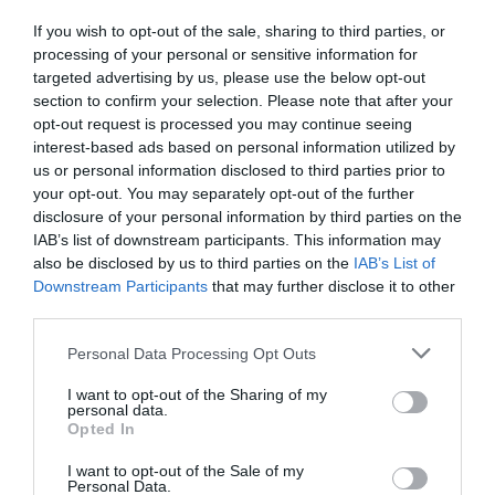
If you wish to opt-out of the sale, sharing to third parties, or
Contractes i obres
processing of your personal or sensitive information for
targeted advertising by us, please use the below opt-out
públiques
section to confirm your selection. Please note that after your
opt-out request is processed you may continue seeing
El paquet de mesures també inclou la voluntat de
interest-based ads based on personal information utilized by
us or personal information disclosed to third parties prior to
l'ajuntament d'elaborar un decret per garantir la
your opt-out. You may separately opt-out of the further
continuïtat de tots els contractes públics.
disclosure of your personal information by third parties on the
D'aquesta manera, el consistori vol assegurar la
IAB’s list of downstream participants. This information may
also be disclosed by us to third parties on the
IAB’s List of
liquiditat de totes les empreses proveïdores de
Downstream Participants
that may further disclose it to other
serveis a l'ajuntament i que aquestes puguin
third parties.
mantenir els llocs de feina. En el cas que no es
Personal Data Processing Opt Outs
puguin prestar els serveis, el govern municipal
aplicarà un sistema de compensacions.
I want to opt-out of the Sharing of my
personal data.
Opted In
Totes les obres públiques es paralitzen. Les 72
I want to opt-out of the Sale of my
actuacions que hi ha en marxa a la ciutat, com la
Personal Data.