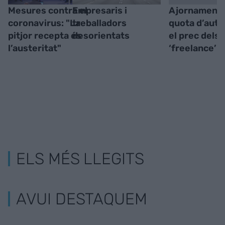
Mesures contra el
Empresaris i
Ajornament 
coronavirus: "La
treballadors
quota d’aut
pitjor recepta és
desorientats
el prec dels
l’austeritat"
‘freelance’
ELS MÉS LLEGITS
AVUI DESTAQUEM