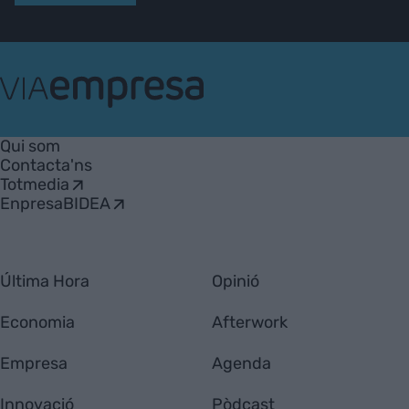
VIA
Empresa
Qui som
Contacta'ns
Totmedia
EnpresaBIDEA
Última Hora
Opinió
Economia
Afterwork
Empresa
Agenda
Innovació
Pòdcast