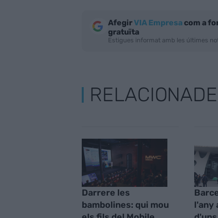
Afegir
VIA Empresa
com a fo
gratuïta
Estigues informat amb les últimes not
RELACIONADE
Darrere les
Barce
bambolines: qui mou
l'any
els fils del Mobile
d'uns