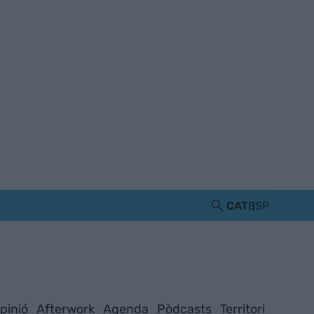
CAT
ESP
pinió
Afterwork
Agenda
Pòdcasts
Territori