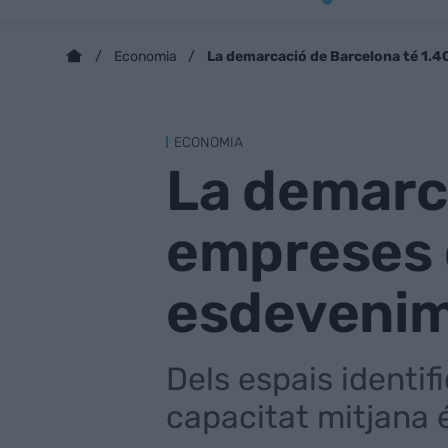
La demarcació de Barcelona té 1.4
Economia
ECONOMIA
La demarc
empreses d
esdeveni
Dels espais identif
capacitat mitjana 