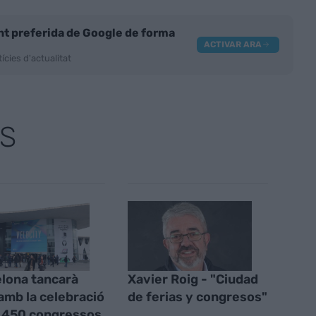
nt preferida de Google de forma
ACTIVAR ARA
ícies d'actualitat
S
lona tancarà
Xavier Roig - "Ciudad
 amb la celebració
de ferias y congresos"
 450 congressos