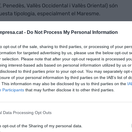
 Penedès, Vallès Occidental i Vallès Oriental) són
esta tipologia, especialment el Maresme.
marca turística
Paisatges Barcelona
(Osona,
presa.cat -
Do Not Process My Personal Information
la seva oferta majoritària és la vinculada a la
, destacant l’oferta d’espais singulars a la natura
to opt-out of the sale, sharing to third parties, or processing of your per
formation for targeted advertising by us, please use the below opt-out s
 Berguedà, de la marca turística
Pirineus Barcelona
,
r selection. Please note that after your opt-out request is processed y
des a la natura i activitats d’incentiu a l’aire lliure.
eing interest-based ads based on personal information utilized by us or
disclosed to third parties prior to your opt-out. You may separately opt-
losure of your personal information by third parties on the IAB’s list of
les tres ciutats europees més demandades per
. This information may also be disclosed by us to third parties on the
IA
un informe d’American Express GBT Meetings &
Participants
that may further disclose it to other third parties.
 del sector consultats afirmen que voldrien
el 46% aposten per traslladar l’esdeveniment a una
orporativa. La capital catalana va tancar l’any 2023
l Data Processing Opt Outs
essos, en línia amb les mateixes xifres del 2022,
o opt-out of the Sharing of my personal data.
os i 1.173 convencions i incentius, segons dades