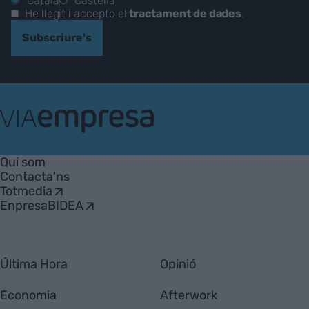
Català
Castellà
He llegit i accepto el
tractament de dades
.
Subscriure's
VIA
Empresa
Qui som
Contacta'ns
Totmedia
EnpresaBIDEA
Última Hora
Opinió
Economia
Afterwork