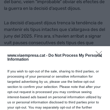
del banc, veien “improbable” obviar els efectes de
la guerra en la decisió d'aquest dijous.
La decisió d'aquest dijous trenca la tendència de
mantenir els tipus intactes que s'allargava des del
juny del 2025. Fins ara, s'havien arribat a signar
vuit pauses consecutives dels tipus des que
Frankfurt va decidir aturar l'estratègia de
www.viaempresa.cat -
Do Not Process My Personal
relaxament de la política monetària el juliol
Information
passat.
If you wish to opt-out of the sale, sharing to third parties, or
processing of your personal or sensitive information for
Aquesta és la primera pujada del preu del diner
targeted advertising by us, please use the below opt-out
des del setembre del 2023, quan Europa feia
section to confirm your selection. Please note that after your
front a la crisi energètica derivada de la guerra a
opt-out request is processed you may continue seeing
Ucraïna. En aquell moment, els tipus d'interès van
interest-based ads based on personal information utilized by
us or personal information disclosed to third parties prior to
arribar al 4,5%.
your opt-out. You may separately opt-out of the further