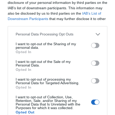
disclosure of your personal information by third parties on the
IAB’s list of downstream participants. This information may
Afegir
VIA Empresa
com a font preferida de
also be disclosed by us to third parties on the
IAB’s List of
Google de forma gratuïta
Downstream Participants
that may further disclose it to other
Estigues informat amb les últimes notícies d'actualitat
third parties.
ACTIVAR ARA
Personal Data Processing Opt Outs
I want to opt-out of the Sharing of my
personal data.
Opted In
I want to opt-out of the Sale of my
Personal Data.
Opted In
I want to opt-out of processing my
RELACIONADES
Personal Data for Targeted Advertising.
Opted In
I want to opt-out of Collection, Use,
Retention, Sale, and/or Sharing of my
Personal Data that Is Unrelated with the
Purposes for which it was collected.
Opted Out