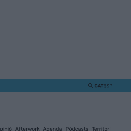
CAT
ESP
pinió
Afterwork
Agenda
Pòdcasts
Territori