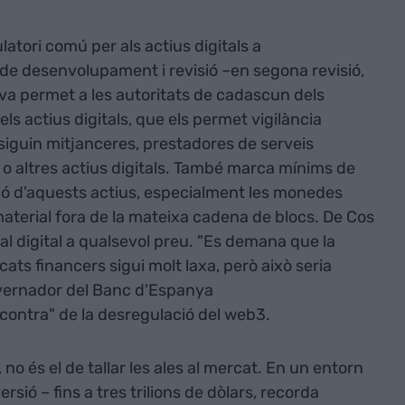
latori comú per als actius digitals a
 de desenvolupament i revisió –en segona revisió,
va permet a les autoritats de cadascun dels
ls actius digitals, que els permet vigilància
 siguin mitjanceres, prestadores de serveis
o altres actius digitals. També marca mínims de
ssió d'aquests actius, especialment les monedes
material fora de la mateixa cadena de blocs. De Cos
tal digital a qualsevol preu. "Es demana que la
ts financers sigui molt laxa, però això seria
overnador del Banc d'Espanya
ontra" de la desregulació del web3.
 no és el de tallar les ales al mercat. En un entorn
rsió – fins a tres trilions de dòlars, recorda