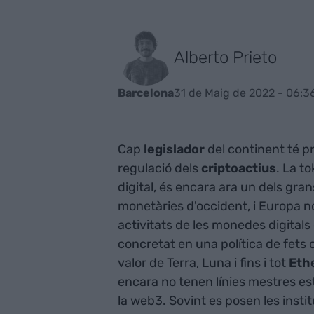
Alberto Prieto
31 de Maig de 2022 - 06:3
Barcelona
Cap
legislador
del continent té pr
regulació dels
criptoactius
. La to
digital, és encara ara un dels gran
monetàries d'occident, i Europa n
activitats de les monedes digitals
concretat en una política de fets
valor de Terra, Luna i fins i tot
Eth
encara no tenen línies mestres esta
la web3. Sovint es posen les insti