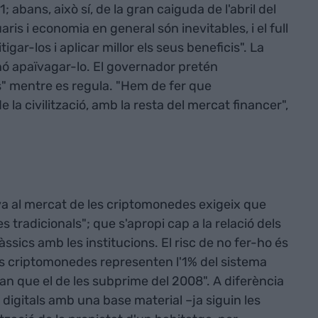
 abans, això sí, de la gran caiguda de l'abril del
ris i economia en general són inevitables, i el full
igar-los i aplicar millor els seus beneficis". La
inó apaïvagar-lo. El governador pretén
" mentre es regula. "Hem de fer que
e la civilització, amb la resta del mercat financer",
 al mercat de les criptomonedes exigeix que
 tradicionals"; que s'apropi cap a la relació dels
ssics amb les institucions. El risc de no fer-ho és
es criptomonedes representen l'1% del sistema
an que el de les subprime del 2008". A diferència
i digitals amb una base material –ja siguin les