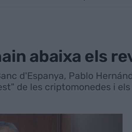
ain abaixa els re
Banc d'Espanya, Pablo Hernánde
west" de les criptomonedes i els