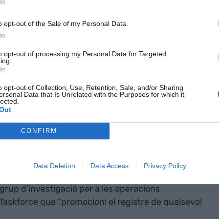
"Les
In
d'acceptar cap
o opt-out of the Sale of my Personal Data.
In
ctius que no
to opt-out of processing my Personal Data for Targeted
ing.
In
uladors"
o opt-out of Collection, Use, Retention, Sale, and/or Sharing
ersonal Data that Is Unrelated with the Purposes for which it
lected.
 Unió Europea segueixen les recomanacions del
Out
SB, per les seves sigles en anglès– de les
CONFIRM
ama el governador del Banc d'Espanya, coincidint
an d'acceptar cap actuació en criptoactius que no
uladors", amb un especial focus en la governança
Data Deletion
Data Access
Privacy Policy
re altres missions, els legisladors europeus
grup d'investigació per a les operacions
Taskforce que "promocioni el registre de qualsevol