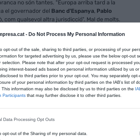
branca no són tantes. "Europa arriba tard a la
ca el governador del
Banc
d'Espanya
,
Pablo
ò, com qualsevol altra jurisdicció". Mal de molts.
presa.cat -
Do Not Process My Personal Information
 publicar un primer esborrany de la coneguda com
 en anglès,
Markets in Crypto Assets
– amb
to opt-out of the sale, sharing to third parties, or processing of your per
ondicions d'ús especialment encarades cap a la
formation for targeted advertising by us, please use the below opt-out s
olvència dels "proveïdors de serveis de
r selection. Please note that after your opt-out request is processed y
eing interest-based ads based on personal information utilized by us or
nández de Cos, les noves iniciatives europees,
disclosed to third parties prior to your opt-out. You may separately opt-
imilars, si bé principalment en definició, als dels
losure of your personal information by third parties on the IAB’s list of
nena les "insuficiències en els monitoratges que
. This information may also be disclosed by us to third parties on the
IA
Participants
that may further disclose it to other third parties.
r. La llei europea és, segons Hernández de Cos,
del seu entorn. "MiCA és molt gran, molt més que
x cobertura i limitacions a empreses de diversos
l Data Processing Opt Outs
o opt-out of the Sharing of my personal data.