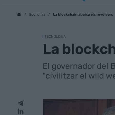
La blockchain abaixa els revòlvers
Economia
TECNOLOGIA
La blockch
El governador del 
"civilitzar el wild 