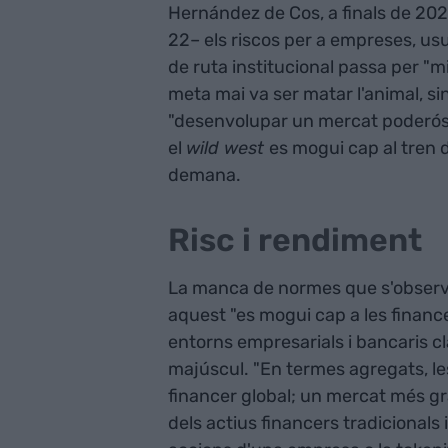
Hernández de Cos, a finals de 2021;
22– els riscos per a empreses, usua
de ruta institucional passa per "mit
meta mai va ser matar l'animal, s
"desenvolupar un mercat poderós
el
wild west
es mogui cap al tren d
demana.
Risc i rendiment
La manca de normes que s'observa
aquest "es mogui cap a les finances
entorns empresarials i bancaris clà
majúscul. "En termes agregats, l
financer global; un mercat més gr
dels actius financers tradicionals 