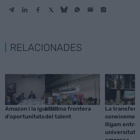
RELACIONADES
Amazon i la igualtat
L'última frontera
La transferè
d’oportunitats
del talent
coneixement
lligam entre
universitat i