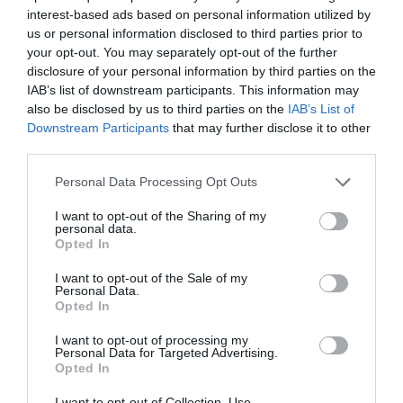
canviat i el
retail
s’hi ha d’adaptar.
interest-based ads based on personal information utilized by
us or personal information disclosed to third parties prior to
your opt-out. You may separately opt-out of the further
Javier Cottet: "Espanya era
disclosure of your personal information by third parties on the
IAB’s list of downstream participants. This information may
el país del món amb més
also be disclosed by us to third parties on the
IAB’s List of
botigues per habitant"
Downstream Participants
that may further disclose it to other
third parties.
Personal Data Processing Opt Outs
Una manera d’aconseguir-ho, segons Soler
imprescindible, és demanar al client què espera
I want to opt-out of the Sharing of my
personal data.
de la botiga o com es podria millorar la seva
Opted In
experiència. “Els disseccionem, els transformem
I want to opt-out of the Sale of my
en algorismes, però quan els tenim cara a cara, no
Personal Data.
Opted In
els preguntem”, s’ha queixat. D’aquesta manera,
cada establiment podria fer el que sigui necessari
I want to opt-out of processing my
Personal Data for Targeted Advertising.
per atreure nous clients i també fidelitzar els que
Opted In
ja té, siguin online o offline.
I want to opt-out of Collection, Use,