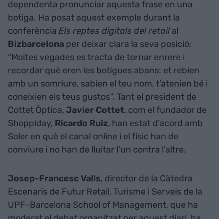
dependenta pronunciar aquesta frase en una
botiga. Ha posat aquest exemple durant la
conferència
Els reptes digitals del retail
al
Bizbarcelona
per deixar clara la seva posició:
“Moltes vegades es tracta de tornar enrere i
recordar què eren les botigues abans: et rebien
amb un somriure, sabien el teu nom, t’atenien bé i
coneixien els teus gustos”. Tant el president de
Cottet Òptica,
Javier Cottet
, com el fundador de
Shoppiday,
Ricardo Ruiz
, han estat d’acord amb
Soler en què el canal online i el físic han de
conviure i no han de lluitar l’un contra l’altre.
Josep-Francesc Valls
, director de la Càtedra
Escenaris de Futur Retail, Turisme i Serveis de la
UPF-Barcelona School of Management, que ha
moderat el debat organitzat per aquest diari, ha