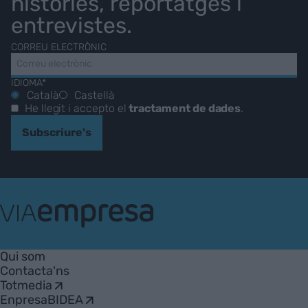
històries, reportatges i
entrevistes.
CORREU ELECTRÒNIC
IDIOMA*
Català
Castellà
He llegit i accepto el
tractament de dades
.
Subscriure's
VIA
Empresa
Qui som
Contacta'ns
Totmedia
EnpresaBIDEA