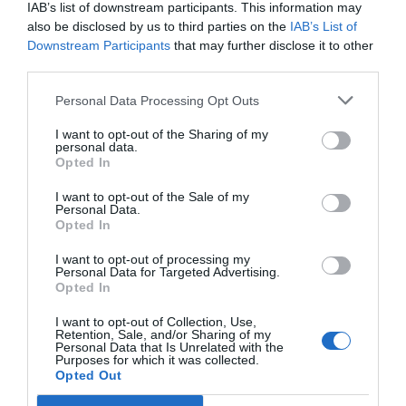
IAB’s list of downstream participants. This information may
also be disclosed by us to third parties on the
IAB’s List of
El comerç de
De Hallowen a Ciber
Les vendes 
Downstream Participants
that may further disclose it to other
third parties.
Barcelona vol
Monday: dos mesos
comerç mino
recuperar el seu
frenètics per salvar
cauen un 2,1
Personal Data Processing Opt Outs
lloc al món
l’any del comerç
Catalunya
I want to opt-out of the Sharing of my
personal data.
Opted In
I want to opt-out of the Sale of my
Personal Data.
Opted In
I want to opt-out of processing my
Personal Data for Targeted Advertising.
Opted In
ELS MÉS LLEGITS
I want to opt-out of Collection, Use,
Retention, Sale, and/or Sharing of my
Personal Data that Is Unrelated with the
Purposes for which it was collected.
Opted Out
AVUI DESTAQUEM