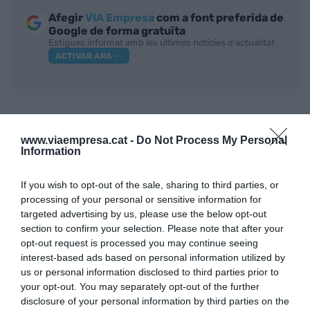
Afegir
VIA Empresa
com a font preferida de
Google de forma gratuïta
Estigues informat amb les últimes notícies d'actualitat
ACTIVAR ARA
www.viaempresa.cat -
Do Not Process My Personal
Information
If you wish to opt-out of the sale, sharing to third parties, or
processing of your personal or sensitive information for
RELACIONADES
targeted advertising by us, please use the below opt-out
section to confirm your selection. Please note that after your
opt-out request is processed you may continue seeing
interest-based ads based on personal information utilized by
us or personal information disclosed to third parties prior to
your opt-out. You may separately opt-out of the further
disclosure of your personal information by third parties on the