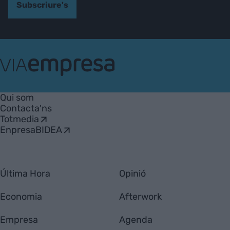
Subscriure's
VIA
Empresa
Qui som
Contacta'ns
Totmedia
EnpresaBIDEA
Última Hora
Opinió
Economia
Afterwork
Empresa
Agenda