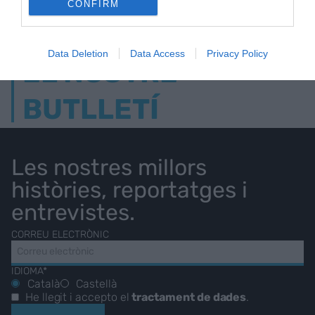
CONFIRM
Data Deletion
Data Access
Privacy Policy
EL NOSTRE
BUTLLETÍ
Les nostres millors
històries, reportatges i
entrevistes.
CORREU ELECTRÒNIC
IDIOMA*
Català
Castellà
He llegit i accepto el
tractament de dades
.