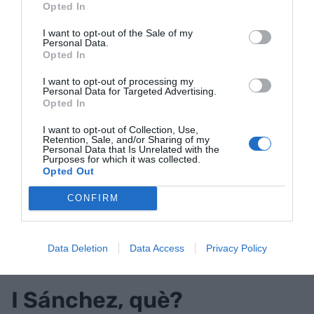
Opted In
vells escenaris en què cada estat assumia
exclusivament la mateixa defensa, però sí que ho
I want to opt-out of the Sale of my
Personal Data.
és en l’eventualitat que tothom hagi de col·laborar
Opted In
a defensar un front comú. Ho hem vist a Ucraïna,
I want to opt-out of processing my
on malgrat que molt material era estatunidenc,
Personal Data for Targeted Advertising.
els soldats han hagut de passar per períodes
Opted In
específics d’instrucció i ensinistrament per a cada
I want to opt-out of Collection, Use,
tramesa específica d’armament. I no només això.
Retention, Sale, and/or Sharing of my
Personal Data that Is Unrelated with the
En la moderna guerra convencional, és cada cop
Purposes for which it was collected.
Opted Out
més rellevant la facilitat de comunicació entre
tots els sistemes d’atac i de defensa, la internet
CONFIRM
de les coses aplicada a la defensa. Múltiples
orígens d’aquests sistemes en dificulten la
Data Deletion
Data Access
Privacy Policy
integració efectiva sota un mateix comandament.
I Sánchez, què?