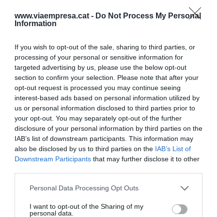
despeses generades per la covid, la presidenta de
www.viaempresa.cat -
Do Not Process My Personal
la Comissió,
Ursula Von der Leyden
, ja va
Information
apuntar a l’estiu que es podria repetir també
If you wish to opt-out of the sale, sharing to third parties, or
l’estratègia de les compres conjuntes
processing of your personal or sensitive information for
d’armament, com ja es va fer amb les vacunes i el
targeted advertising by us, please use the below opt-out
material anticovid. Hospitalitzada la presidenta
section to confirm your selection. Please note that after your
opt-out request is processed you may continue seeing
durant les darreres setmanes de desembre i
interest-based ads based on personal information utilized by
començaments de gener, cal esperar que el
us or personal information disclosed to third parties prior to
prudent silenci de la Comissió Europea davant les
your opt-out. You may separately opt-out of the further
atzagaiades de Trump cap a Europa es
disclosure of your personal information by third parties on the
IAB’s list of downstream participants. This information may
converteixi -com durant la pandèmia- en un
also be disclosed by us to third parties on the
IAB’s List of
lideratge ferm i intel·ligent.
Downstream Participants
that may further disclose it to other
third parties.
De fet, un dels grans problemes de la defensa
Personal Data Processing Opt Outs
europea és l’heterogeneïtat de l’armament. Una
I want to opt-out of the Sharing of my
heterogeneïtat que no seria cap problema en els
personal data.