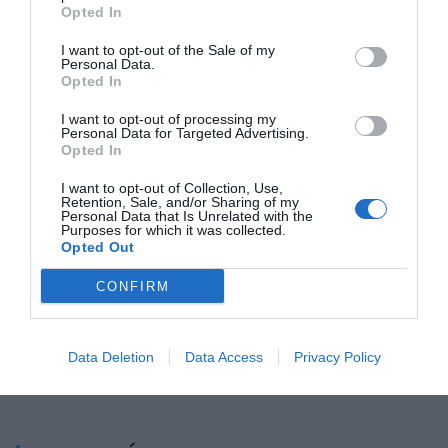
Opted In
I want to opt-out of the Sale of my
Personal Data.
Opted In
CaixaBank supera
CaixaBank concedeix 8.300
I want to opt-out of processing my
Personal Data for Targeted Advertising.
els 2.500 milions
milions en crèdits per
Opted In
d'euros en
internacionalitzar empreses el
finançament al
primer semestre
I want to opt-out of Collection, Use,
Retention, Sale, and/or Sharing of my
sector turístic
Personal Data that Is Unrelated with the
Purposes for which it was collected.
(+45%)
Opted Out
CONFIRM
Data Deletion
Data Access
Privacy Policy