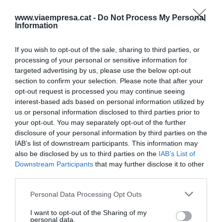
250 en 1.500", ha conclòs.
www.viaempresa.cat -
Do Not Process My Personal
Information
Afegir
VIA Empresa
com a font preferida de
If you wish to opt-out of the sale, sharing to third parties, or
Google de forma gratuïta
processing of your personal or sensitive information for
Estigues informat amb les últimes notícies d'actualitat
targeted advertising by us, please use the below opt-out
ACTIVAR ARA
section to confirm your selection. Please note that after your
opt-out request is processed you may continue seeing
interest-based ads based on personal information utilized by
us or personal information disclosed to third parties prior to
your opt-out. You may separately opt-out of the further
disclosure of your personal information by third parties on the
IAB’s list of downstream participants. This information may
also be disclosed by us to third parties on the
IAB’s List of
Downstream Participants
that may further disclose it to other
third parties.
RELACIONADES
Personal Data Processing Opt Outs
I want to opt-out of the Sharing of my
personal data.