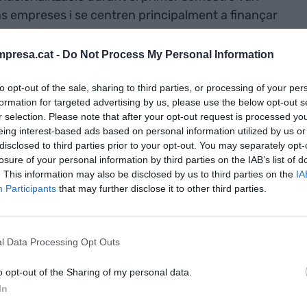
s empreses i se centren principalment a finançar
ó, així com en projectes associats a l'activitat
el país.
presa.cat -
Do Not Process My Personal Information
to opt-out of the sale, sharing to third parties, or processing of your per
réstecs, CaixaBank compta també amb una àrea de
formation for targeted advertising by us, please use the below opt-out s
e cent especialistes, els quals ofereixen
r selection. Please note that after your opt-out request is processed y
cionalització a les empreses clients. D'altra
eing interest-based ads based on personal information utilized by us or
disclosed to third parties prior to your opt-out. You may separately opt-
s eines digitals per facilitar aquests processos,
losure of your personal information by third parties on the IAB’s list of
brament d'exportacions, amb el qual es busca
. This information may also be disclosed by us to third parties on the
IA
ar els riscos associats a les transaccions
Participants
that may further disclose it to other third parties.
l Data Processing Opt Outs
gnat un acord amb la
Compañía Española de
ción
(CESCE), amb la qual estableix un marc de
o opt-out of the Sharing of my personal data.
lients les pòlisses de crèdit de l'entitat.
In
 el risc d'impagament en contractes signats amb