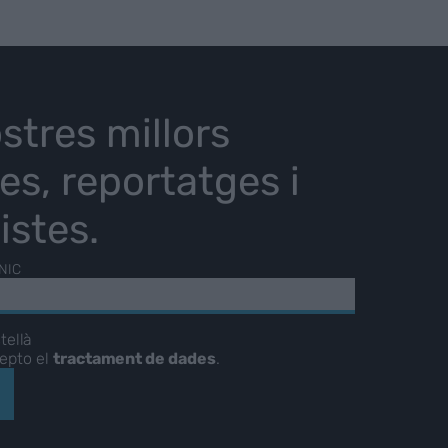
stres millors
ies, reportatges i
istes.
NIC
tellà
cepto el
tractament de dades
.