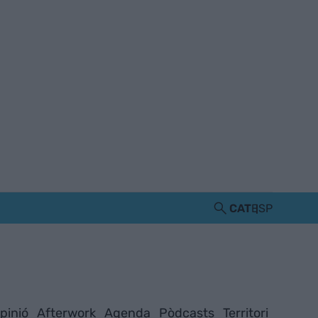
CAT
ESP
pinió
Afterwork
Agenda
Pòdcasts
Territori