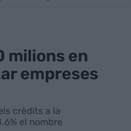
 milions en
tzar empreses
ls crèdits a la
 4,6% el nombre