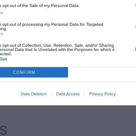
risc polític del país de l'importador, en cas que se
o opt-out of the Sale of my Personal Data.
In
to opt-out of processing my Personal Data for Targeted
ing.
racions de comerç exterior a l'estat espanyol, amb
In
crèdits d'importació, del 30,4% en crèdits
o opt-out of Collection, Use, Retention, Sale, and/or Sharing
vals emesos i rebuts. L'entitat té accés efectiu a
ersonal Data that Is Unrelated with the Purposes for which it
lected.
 una xarxa de 1.600 bancs corresponsals per
Out
CONFIRM
nt preferida de Google de forma
ACTIVAR ARA
Data Deletion
Data Access
Privacy Policy
ícies d'actualitat
S