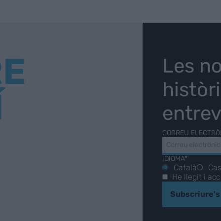
RE
Les no
històr
Í
entrev
CORREU ELECTRÒ
IDIOMA*
Català
Cas
He llegit i ac
Subscriure's