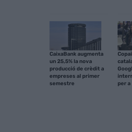
CaixaBank augmenta
Copai
un 25,5% la nova
catal
producció de crèdit a
Googl
empreses al primer
inter
semestre
per a