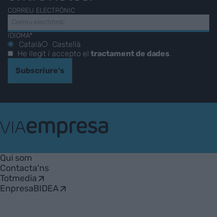
CORREU ELECTRÒNIC
IDIOMA*
Català
Castellà
He llegit i accepto el
tractament de dades
.
Subscriure's
VIA
Empresa
Qui som
Contacta'ns
Totmedia
EnpresaBIDEA