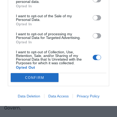
tercera regió de la Unió
personal data.
Opted In
Europea en captació de
I want to opt-out of the Sale of my
Personal Data.
fons, per darrere de les
Opted In
regions que inclouen les
I want to opt-out of processing my
Personal Data for Targeted Advertising.
ciutats de París i Múnic
Opted In
I want to opt-out of Collection, Use,
Retention, Sale, and/or Sharing of my
D’altra banda, la ràtio d’èxit en les sol·licituds
Personal Data that Is Unrelated with the
Purposes for which it was collected.
presentades per empreses que han comptat amb
Opted Out
l’acompanyament d’ACCIÓ s’ha situat en el 23%.
CONFIRM
Això són gairebé tres punts més que la mitjana
entre el conjunt d’empreses catalanes (20,4%),
que al seu torn és superior a la mitjana de la UE
Data Deletion
Data Access
Privacy Policy
(18,7%) i la de l’Estat (19,6%), segons l'anàlisi del
Govern.