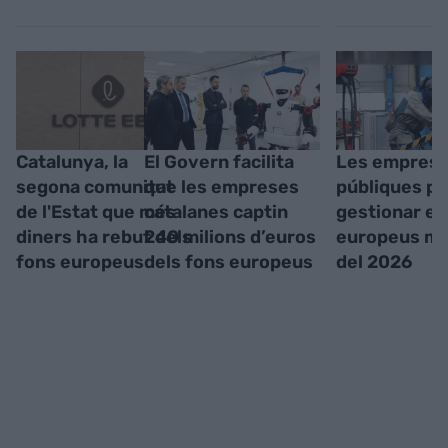
Catalunya, la
El Govern facilita
Les empres
segona comunitat
que les empreses
públiques p
de l'Estat que més
catalanes captin
gestionar el
diners ha rebut dels
240 milions d’euros
europeus mé
fons europeus
dels fons europeus
del 2026