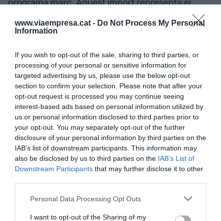
programa marc. Aquest import representa el
4,23% del total dels fons atorgat a empreses i un
www.viaempresa.cat -
Do Not Process My Personal
34% de l'estat.
Information
If you wish to opt-out of the sale, sharing to third parties, or
En els instruments del programa destinats
processing of your personal or sensitive information for
específicament a empreses, Catalunya també és
targeted advertising by us, please use the below opt-out
la tercera regió de la Unió Europea en captació de
section to confirm your selection. Please note that after your
opt-out request is processed you may continue seeing
fons, per darrere de les regions que inclouen les
interest-based ads based on personal information utilized by
ciutats de París i Múnic. Entre d'altres, destaca la
us or personal information disclosed to third parties prior to
branca del programa destinada a finançar
your opt-out. You may separately opt-out of the further
projectes de pimes i startups innovadores a
disclosure of your personal information by third parties on the
IAB’s list of downstream participants. This information may
través dels instruments EIT i EIC Accelerator, on
also be disclosed by us to third parties on the
IAB’s List of
l'atracció de fons per part de companyies
Downstream Participants
that may further disclose it to other
catalanes s'eleva fins al 10% del total.
third parties.
Personal Data Processing Opt Outs
Catalunya també és la
I want to opt-out of the Sharing of my