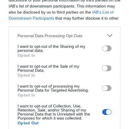
disclosure of your personal information by third parties on the
IAB’s list of downstream participants. This information may
also be disclosed by us to third parties on the
IAB’s List of
Afegir
VIA Empresa
com a font preferida de
Downstream Participants
that may further disclose it to other
Google de forma gratuïta
third parties.
Estigues informat amb les últimes notícies d'actualitat
ACTIVAR ARA
Personal Data Processing Opt Outs
I want to opt-out of the Sharing of my
personal data.
Opted In
I want to opt-out of the Sale of my
Personal Data.
Opted In
I want to opt-out of processing my
Personal Data for Targeted Advertising.
Opted In
ELS MÉS LLEGITS
I want to opt-out of Collection, Use,
Retention, Sale, and/or Sharing of my
Personal Data that Is Unrelated with the
Purposes for which it was collected.
Opted Out