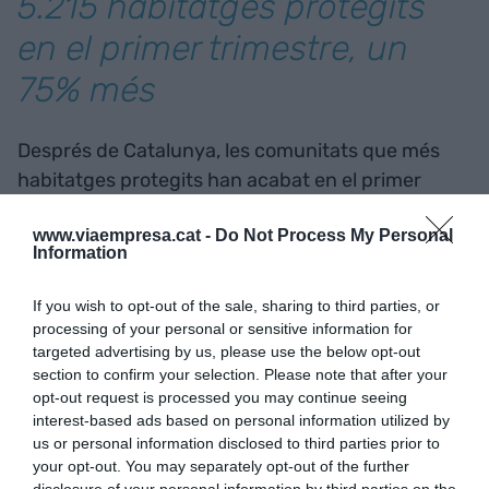
5.215 habitatges protegits
en el primer trimestre, un
75% més
Després de Catalunya, les comunitats que més
habitatges protegits han acabat en el primer
trimestre són Madrid (1.127) i Andalusia (410) i País
www.viaempresa.cat -
Do Not Process My Personal
Basc (154), mentre que, en unitats iniciades en el
Information
primer trimestre, les primeres posicions les
ocupen Madrid (1.242), Andalusia (755) i el País
If you wish to opt-out of the sale, sharing to third parties, or
Valencià (529).
processing of your personal or sensitive information for
targeted advertising by us, please use the below opt-out
section to confirm your selection. Please note that after your
En el conjunt de l’Estat espanyol, s’han començat
opt-out request is processed you may continue seeing
4.048 habitatges protegits en el primer trimestre
interest-based ads based on personal information utilized by
us or personal information disclosed to third parties prior to
del 2026, un 12% més que en el mateix període de
your opt-out. You may separately opt-out of the further
l’any passat.