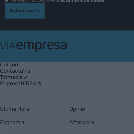
He llegit i accepto el
tractament de dades
.
Subscriure's
VIA
Empresa
Qui som
Contacta'ns
Totmedia
EnpresaBIDEA
Última Hora
Opinió
Economia
Afterwork