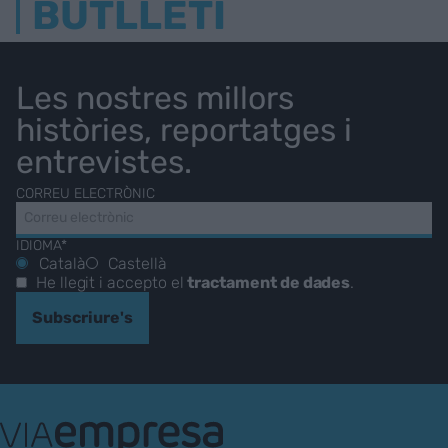
BUTLLETÍ
Les nostres millors
històries, reportatges i
entrevistes.
CORREU ELECTRÒNIC
IDIOMA*
Català
Castellà
He llegit i accepto el
tractament de dades
.
Subscriure's