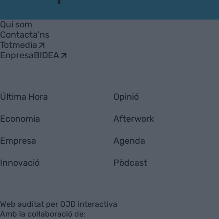
VIA
Empresa
Qui som
Contacta'ns
Totmedia
EnpresaBIDEA
Última Hora
Opinió
Economia
Afterwork
Empresa
Agenda
Innovació
Pòdcast
Web auditat per OJD interactiva
Amb la col·laboració de: