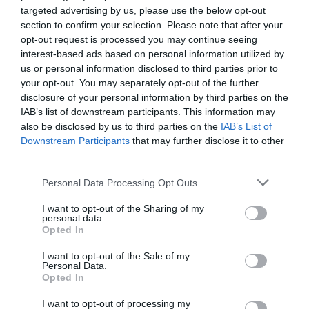
targeted advertising by us, please use the below opt-out
section to confirm your selection. Please note that after your
opt-out request is processed you may continue seeing
interest-based ads based on personal information utilized by
us or personal information disclosed to third parties prior to
your opt-out. You may separately opt-out of the further
RELACIONADES
disclosure of your personal information by third parties on the
IAB’s list of downstream participants. This information may
also be disclosed by us to third parties on the
IAB’s List of
Downstream Participants
that may further disclose it to other
third parties.
Personal Data Processing Opt Outs
I want to opt-out of the Sharing of my
personal data.
Els catalans amb
Foment del Treball
Si els robot
Opted In
sous de 30.000
exigeix deflactar
llocs de fein
I want to opt-out of the Sale of my
euros són els que
l’IRPF
de pagar l’IRP
Personal Data.
Opted In
paguen més IRPF
Seguretat So
de l’Estat
I want to opt-out of processing my