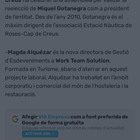
reelecció de
Miquel Gotanegra
com a president
de l’entitat. Des de l’any 2010, Gotanegra és el
màxim dirigent de l’associació Estació Nàutica de
Roses-Cap de Creus.
-
Magda Alquézar
és la nova directora de Gestió
d’Esdeveniments a
Work Team Solution
.
Formada en Turisme, abans d’aterrar en aquest
projecte laboral, Alquézar ha treballat en l’àmbit
corporatiu i comercial del món de l’hosteleria i la
restauració.
Afegir
VIA Empresa
com a font preferida de
Google de forma gratuïta
Estigues informat amb les últimes notícies d'actualitat
ACTIVAR ARA