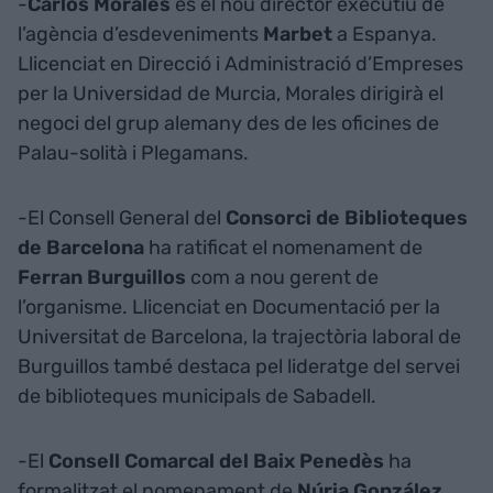
-
Carlos Morales
és el nou director executiu de
l’agència d’esdeveniments
Marbet
a Espanya.
Llicenciat en Direcció i Administració d’Empreses
per la Universidad de Murcia, Morales dirigirà el
negoci del grup alemany des de les oficines de
Palau-solità i Plegamans.
-El Consell General del
Consorci de Biblioteques
de Barcelona
ha ratificat el nomenament de
Ferran Burguillos
com a nou gerent de
l’organisme. Llicenciat en Documentació per la
Universitat de Barcelona, la trajectòria laboral de
Burguillos també destaca pel lideratge del servei
de biblioteques municipals de Sabadell.
-El
Consell Comarcal del Baix Penedès
ha
formalitzat el nomenament de
Núria González