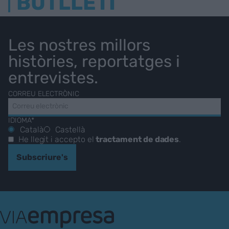
BUTLLETÍ
Les nostres millors
històries, reportatges i
entrevistes.
CORREU ELECTRÒNIC
IDIOMA*
Català
Castellà
He llegit i accepto el
tractament de dades
.
Subscriure's