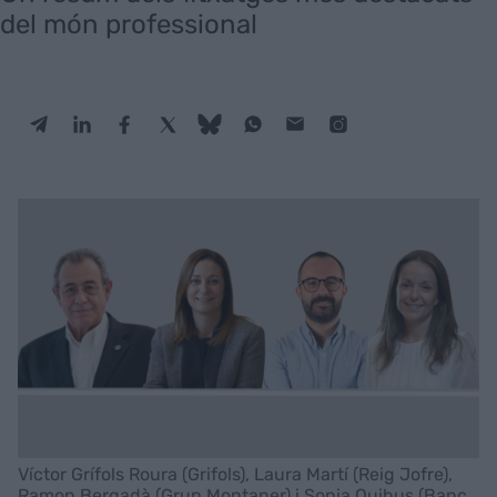
del món professional
Víctor Grífols Roura (Grifols), Laura Martí (Reig Jofre),
Ramon Bergadà (Grup Montaner) i Sonia Quibus (Banc