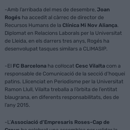
-Amb l’arribada del mes de desembre,
Joan
Rogés
ha accedit al càrrec de director de
Recursos Humans de la
Clínica Mi Nov Aliança
.
Diplomat en Relacions Laborals per la Universitat
de Lleida, en els darrers tres anys, Rogés ha
desenvolupat tasques similars a CLIMASIP.
-El
FC Barcelona
ha col·locat
Cesc Vilalta
com a
responsable de Comunicació de la secció d’hoquei
patins. Llicenciat en Periodisme per la Universitat
Ramon Llull, Vilalta treballa a l’òrbita de l’entitat
blaugrana, en diferents responsabilitats, des de
l’any 2015.
-L’
Associació d’Empresaris Roses-Cap de
Creus
ha celebrat una assemblea per validar la