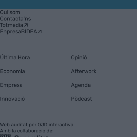
VIA
Empresa
Qui som
Contacta'ns
Totmedia
EnpresaBIDEA
Última Hora
Opinió
Economia
Afterwork
Empresa
Agenda
Innovació
Pòdcast
Web auditat per OJD interactiva
Amb la col·laboració de: