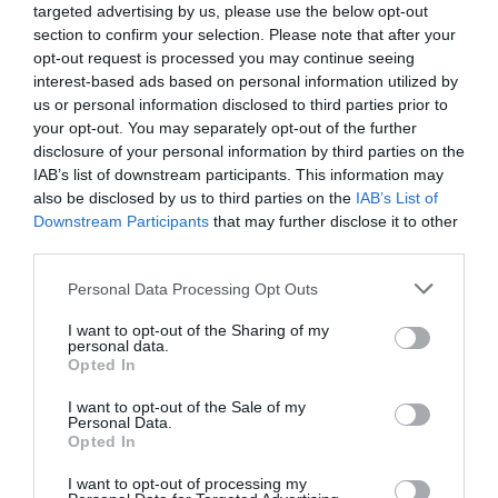
targeted advertising by us, please use the below opt-out
Vilagrà, Casals ha tingut un paper destacat com a
section to confirm your selection. Please note that after your
conseller de districte a l’Ajuntament de
opt-out request is processed you may continue seeing
Barcelona.
interest-based ads based on personal information utilized by
us or personal information disclosed to third parties prior to
your opt-out. You may separately opt-out of the further
-El departament de Salut de la Generalitat ha
disclosure of your personal information by third parties on the
nomenat
Baldo Farré
,
Sònia Oriola
i
Josep Maria
IAB’s list of downstream participants. This information may
also be disclosed by us to third parties on the
IAB’s List of
Corominas
com a vocals del Consell de Direcció
Downstream Participants
that may further disclose it to other
del
Servei Català de la Salut
. Aquestes persones
third parties.
representen els interessos dels consells
Personal Data Processing Opt Outs
comarcals i els ajuntaments.
I want to opt-out of the Sharing of my
personal data.
-
Francesc Cosano
és el nou màxim dirigent de
Opted In
l’
Asociación Multisectorial de Empresas de
I want to opt-out of the Sale of my
Alimentación y Bebidas
. Llicenciat en Direcció i
Personal Data.
Opted In
Administració d’Empreses per IESE, recentment,
Cosano també ha estat escollit conseller de la
I want to opt-out of processing my