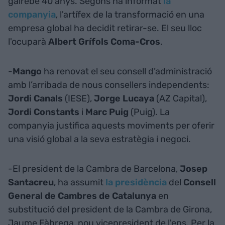
gairebé 40 anys. Segons ha informat
la
companyia
, l'artífex de la transformació en una
empresa global ha decidit retirar-se. El seu lloc
l'ocuparà
Albert Grífols Coma-Cros
.
-
Mango
ha renovat el seu consell d’administració
amb l’arribada de nous consellers independents:
Jordi Canals
(IESE),
Jorge Lucaya
(AZ Capital),
Jordi Constants
i
Marc Puig
(Puig). La
companyia justifica aquests moviments per oferir
una visió global a la seva estratègia i negoci.
-El president de la Cambra de Barcelona,
Josep
Santacreu
, ha assumit
la presidència
del
Consell
General de Cambres de Catalunya
en
substitució del president de la Cambra de Girona,
Jaume Fàbrega, nou vicepresident de l'ens. Per la