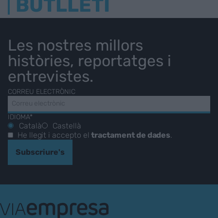
BUTLLETÍ
Les nostres millors
històries, reportatges i
entrevistes.
CORREU ELECTRÒNIC
IDIOMA*
Català
Castellà
He llegit i accepto el
tractament de dades
.
Subscriure's