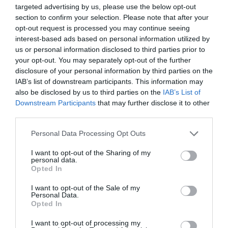
targeted advertising by us, please use the below opt-out
section to confirm your selection. Please note that after your
opt-out request is processed you may continue seeing
interest-based ads based on personal information utilized by
us or personal information disclosed to third parties prior to
RELACIONADES
your opt-out. You may separately opt-out of the further
disclosure of your personal information by third parties on the
IAB’s list of downstream participants. This information may
also be disclosed by us to third parties on the
IAB’s List of
Downstream Participants
that may further disclose it to other
third parties.
Personal Data Processing Opt Outs
I want to opt-out of the Sharing of my
Catalunya supera al
Catalunya torna a
Catalunya té
personal data.
maig els 753.000
superar el rècord
717.453 afili
Opted In
afiliats estrangers a
històric d’ocupats i
estrangers a 
I want to opt-out of the Sale of my
la Seguretat Social
ja frega els 4
un 2,52% més
Personal Data.
Opted In
milions d’afiliats al
març
maig
I want to opt-out of processing my