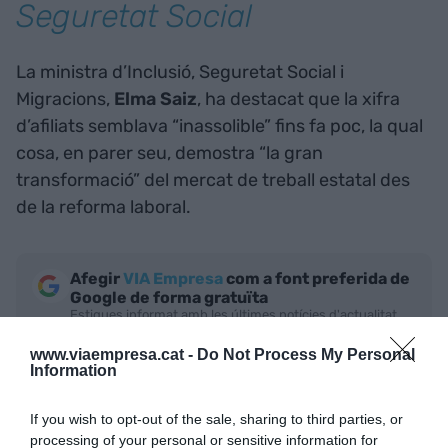
Seguretat Social
La ministra d’Inclusió, Seguretat Social i
Migracions,
Elma Saiz
, ha destacat que la xifra
d’afiliats semblava “inassolible” fins fa poc, la qual
cosa, en parer seu, demostra “la gran
transformació” del mercat de treball estatal des
de la reforma laboral.
Afegir
VIA Empresa
com a font preferida de
Google de forma gratuïta
Estigues informat amb les últimes notícies d'actualitat
ACTIVAR ARA
www.viaempresa.cat -
Do Not Process My Personal
Information
If you wish to opt-out of the sale, sharing to third parties, or
processing of your personal or sensitive information for