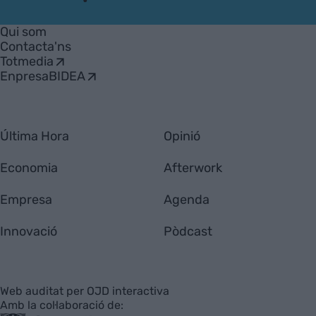
VIA
Empresa
Qui som
Contacta'ns
Totmedia
EnpresaBIDEA
Última Hora
Opinió
Economia
Afterwork
Empresa
Agenda
Innovació
Pòdcast
Web auditat per OJD interactiva
Amb la col·laboració de: