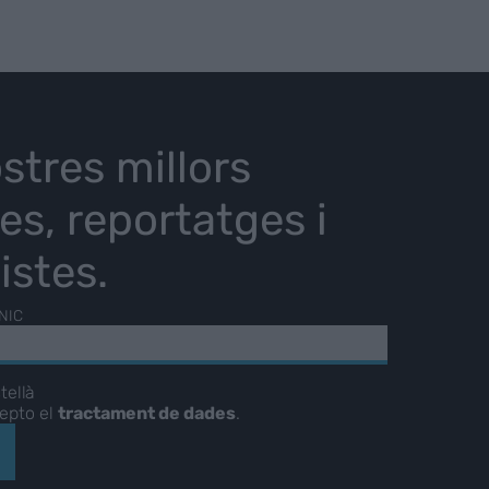
stres millors
ies, reportatges i
istes.
NIC
tellà
cepto el
tractament de dades
.