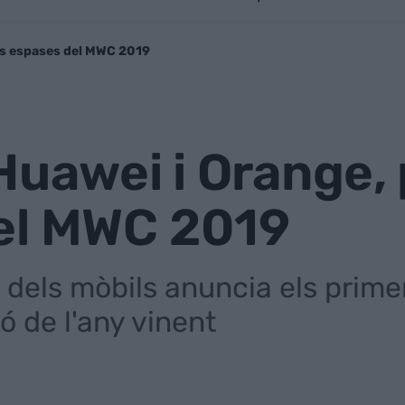
es espases del MWC 2019
Huawei i Orange,
el MWC 2019
 dels mòbils anuncia els pri
ó de l'any vinent