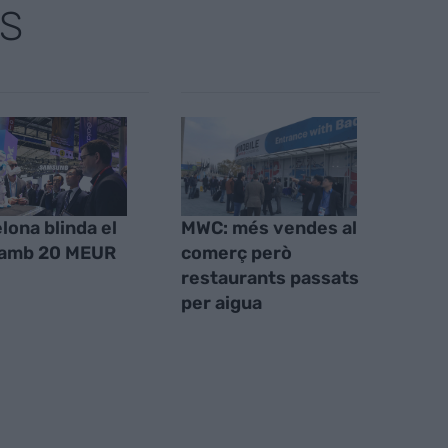
S
lona blinda el
MWC: més vendes al
amb 20 MEUR
comerç però
restaurants passats
per aigua