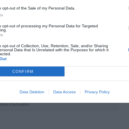
ebook, Google, HTC, Huawei, Intel, Lenovo,
 y ZTE, entre d'altres.
o opt-out of the Sale of my Personal Data.
In
tant de la connectivitat intel·ligent i abordarà la
to opt-out of processing my Personal Data for Targeted
ing.
de les coses (IdC), la intel·ligència artificial (IA) i
In
o opt-out of Collection, Use, Retention, Sale, and/or Sharing
ersonal Data that Is Unrelated with the Purposes for which it
lected.
om Now (4YFN) -esdeveniment per a empreses
Out
al voltant de 21.000 visitants i el Youth Mobile
CONFIRM
ula atreure 25.000 assistents.
Data Deletion
Data Access
Privacy Policy
nt preferida de Google de forma
ACTIVAR ARA
ícies d'actualitat