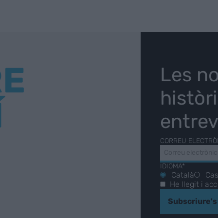
RE
Les no
històr
Í
entrev
CORREU ELECTRÒ
IDIOMA*
Català
Cas
He llegit i ac
Subscriure's