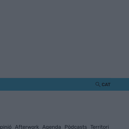
CAT
pinió
Afterwork
Agenda
Pòdcasts
Territori