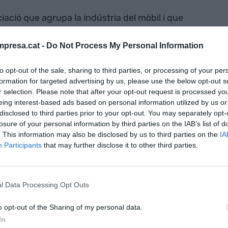
ació que agrupa la indústria del mòbil i que
t que també hi participaran el conseller delegat
nt i conseller delegat de KT Corporation,
Chang-
presa.cat -
Do Not Process My Personal Information
 i cofundador de Light,
Dave Grannan
; la
to opt-out of the sale, sharing to third parties, or processing of your per
de Picasso Labs,
Anastasia Leng
, i la consellera
formation for targeted advertising by us, please use the below opt-out s
o,
Vivian Chan
, entre d'altres.
r selection. Please note that after your opt-out request is processed y
eing interest-based ads based on personal information utilized by us or
disclosed to third parties prior to your opt-out. You may separately opt-
n ser el nou conseller delegat de Vodafone,
Nick
losure of your personal information by third parties on the IAB’s list of
eo,
Anjali Sud
; el fundador i conseller delegat
. This information may also be disclosed by us to third parties on the
IA
 Citi,
James Forese
; els consellers delegats de
Participants
that may further disclose it to other third parties.
tal Asset Holdings,
Blythe Masters
, i el director
d
.
l Data Processing Opt Outs
perar els 107.000 visitants procedents de 200
o opt-out of the Sharing of my personal data.
e 2.400 companyies, com Alibaba Cloud, Cisco
In